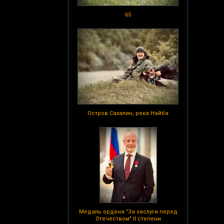
65
Остров Сахалин, река Найба
Медаль ордена "За заслуги перед
Отечеством" II степени