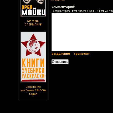
комментарий:
Перед цитированием выделяй нужный фрагмент т
Магазин
ОПЕРМАЙКИ
выделение
транслит
Советские
учебники 1940-50х
годов