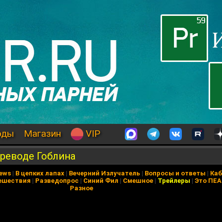
оды
Магазин
VIP
ереводе Гоблина
News
|
В цепких лапах
|
Вечерний Излучатель
|
Вопросы и ответы
|
Каб
ешествия
|
Разведопрос
|
Синий Фил
|
Смешное
|
Трейлеры
|
Это ПЕ
Разное