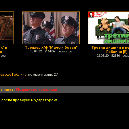
к" в
Трейлер х/ф "Мачо и ботан"
Третий лишний в п
на
05.04.12 216106 просмотров
Гоблина [R]
тров
02.05.20 82536 прос
реводе Гоблина
, комментарии: 27
 пишут
|
Поделиться ссылкой
о после проверки модератором!