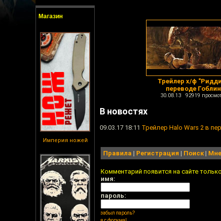
Магазин
Трейлер х/ф "Ридди
переводе Гобли
30.08.13 92919 просмо
В новостях
09.03.17 18:11
Трейлер Halo Wars 2 в пе
Империя ножей
Правила
|
Регистрация
|
Поиск
|
Мне
Комментарий появится на сайте тольк
имя:
пароль:
забыл пароль?
я с форума!