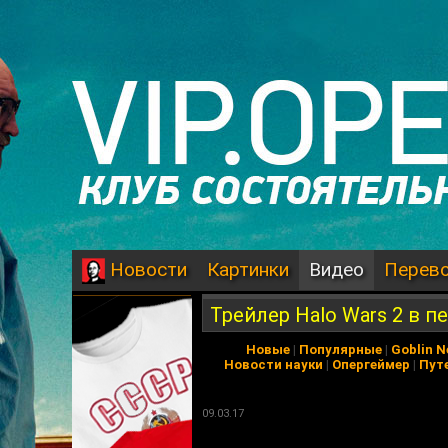
Картинки
Видео
Перев
Новости
Трейлер Halo Wars 2 в п
Новые
|
Популярные
|
Goblin 
Новости науки
|
Опергеймер
|
Пут
09.03.17