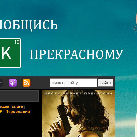
а40к
|
Книги
|
АР
|
Персоналии
|