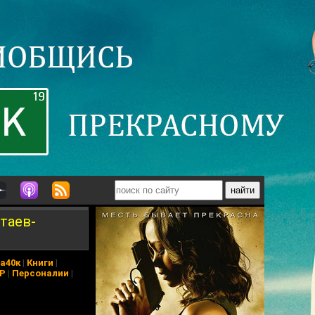
таев-
а40к
|
Книги
|
АР
|
Персоналии
|