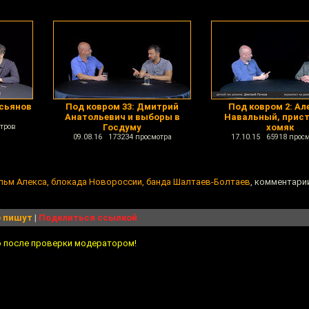
асьянов
Под ковром 33: Дмитрий
Под ковром 2: Ал
Анатольевич и выборы в
Навальный, прис
тров
Госдуму
хомяк
09.08.16 173234 просмотра
17.10.15 65918 прос
льм Алекса, блокада Новороссии, банда Шалтаев-Болтаев
, комментарии
 пишут
|
Поделиться ссылкой
о после проверки модератором!