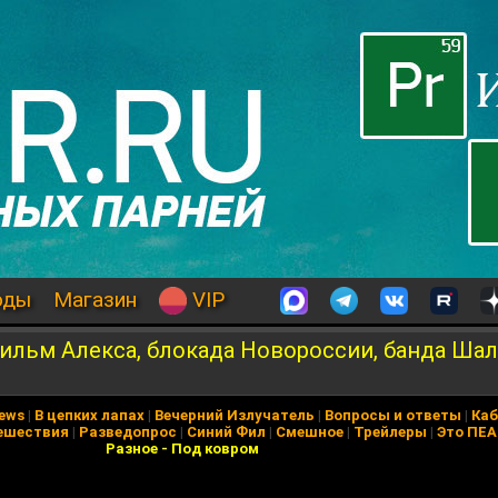
оды
Магазин
VIP
ильм Алекса, блокада Новороссии, банда Шал
News
|
В цепких лапах
|
Вечерний Излучатель
|
Вопросы и ответы
|
Каб
ешествия
|
Разведопрос
|
Синий Фил
|
Смешное
|
Трейлеры
|
Это ПЕ
Разное
-
Под ковром