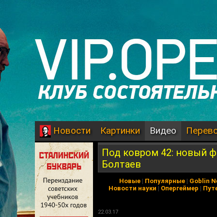
Картинки
Видео
Перев
Новости
Под ковром 42: новый ф
Болтаев
Новые
|
Популярные
|
Goblin 
Новости науки
|
Опергеймер
|
Пут
22.03.17