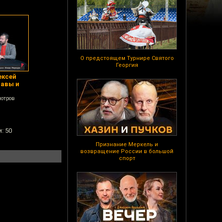
О предстоящем Турнире Святого
Георгия
ексей
тавы и
мотров
: 50
Признание Меркель и
возвращение России в большой
спорт