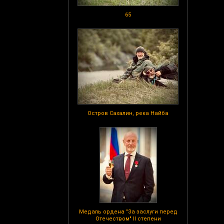
65
Остров Сахалин, река Найба
Медаль ордена "За заслуги перед
Отечеством" II степени