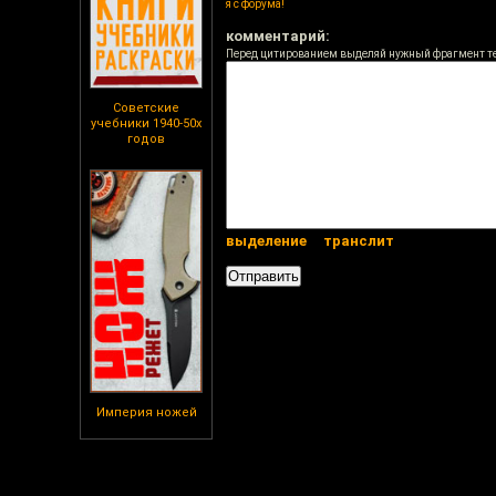
я с форума!
комментарий:
Перед цитированием выделяй нужный фрагмент т
Советские
учебники 1940-50х
годов
выделение
транслит
Империя ножей