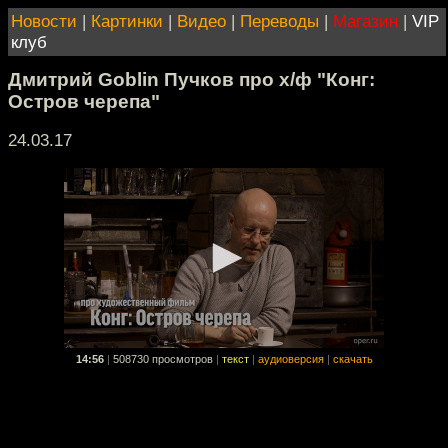
Новости
|
Картинки
|
Видео
|
Переводы
|
Магазин
|
VIP
клуб
Дмитрий Goblin Пучков про х/ф "Конг:
Остров черепа"
24.03.17
14:56
|
508730 просмотров
|
текст
|
аудиоверсия
|
скачать