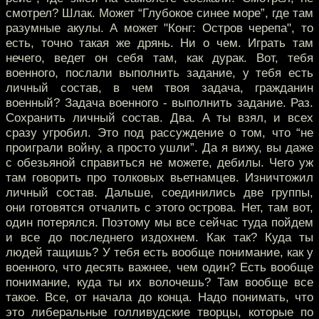
смотрел? Шлак. Может “Глубокое синее море”, где там
разумные акулы. А может "Конг: Остров черепа", то
есть, точно такая же дрянь. Ни о чем. Играть там
нечего, ведет он себя там, как дурак. Вот, тебя
военного, послали выполнить задание, у тебя есть
личный состав, в чем твоя задача, гражданин
военный? Задача военного - выполнить задание. Раз.
Сохранить личный состав. Два. А ты взял, и всех
сразу угробил. Это под рассуждение о том, что “не
проиграли войну, а просто ушли”. Да я вижу, вы даже
с обезьяной справиться не можете, дебилы. Чего уж
там говорить про толковых вьетнамцев. Изничтожил
личный состав. Дальше, соединились две группы,
они готовятся отчалить с этого острова. Нет, там вот,
один потерялся. Поэтому мы все сейчас туда пойдем
и все до последнего издохнем. Как так? Куда ты
людей тащишь? У тебя есть вообще понимание, как у
военного, что десять важнее, чем один? Есть вообще
понимание, куда ты их волочешь? Там вообще все
такое. Все, от начала до конца. Надо понимать, что
это либеральные голливудские творцы, которые по