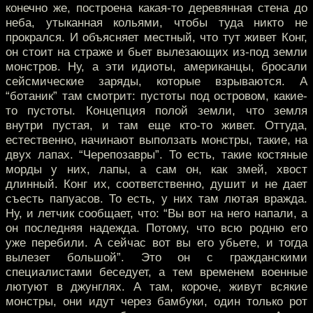
конечно же, построена какая-то деревянная стена до
неба, утыканная кольями, чтобы туда никто не
прокрался. И объясняет местный, что тут живет Конг,
он стоит на страже и бьет вылезающих из-под земли
монстров. Ну, а эти идиоты, американцы, бросали
сейсмические заряды, которые взрываются. А
“ботаник” там смотрит: пустоты под островом, какие-
то пустоты. Концепция полой земли, что земля
внутри пустая, и там еще кто-то живет. Оттуда,
естественно, начинают выползать монстры, такие, на
двух лапах. “Черепозавры”. То есть, такие костяные
морды у них, лапы, а сам он, как змей, хвост
длинный. Конг их, соответственно, душит и не дает
съесть папуасов. То есть, у них там лютая вражда.
Ну, и летчик сообщает, что: “Вы вот на него напали, а
он последняя надежда. Потому, что всю родню его
уже перебили. А сейчас вот вы его убьете, и тогда
вылезет большой”. Это он с гражданскими
специалистами беседует, а тем временем военные
лютуют в джунглях. А там, короче, живут всякие
монстры, они идут через бамбуки, один только рот