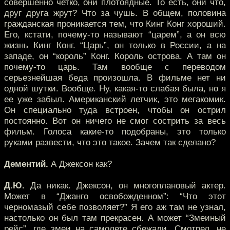
совершенно четко, они плотоядные. То есть, они что,
друг друга жрут? Что за чушь. В общем, половина
гражданская проникается тем, что Кинг Конг хороший.
Его, кстати, почему-то называют “царем”, а он всю
жизнь Кинг Конг. “Царь”, он только в России, а на
западе, он “король” Конг. Король острова. А там он
почему-то царь. Там вообще с переводом
серьезнейшая беда произошла. В фильме нет ни
одной шутки. Вообще. Ну, какая-то слабая была, но я
ее уже забыл. Американский летчик, это мегакомик.
Он специально туда встроен, чтобы он острил
постоянно. Вот он ничего не смог сострить за весь
фильм. Голоса какие-то подобраны, это только
руками развести, что это такое. Зачем так сделано?
Дементий.
А Джексон как?
Д.Ю.
Да никак. Джексон, он многоплановый актер.
Может в “Джанго освобожденном”: “Что этот
черномазый себе позволяет?” Я его аж там не узнал,
настолько он был там прекрасен. А может “Змеиный
рейс”, где змеи на самолете сбежали. Смотрел, не