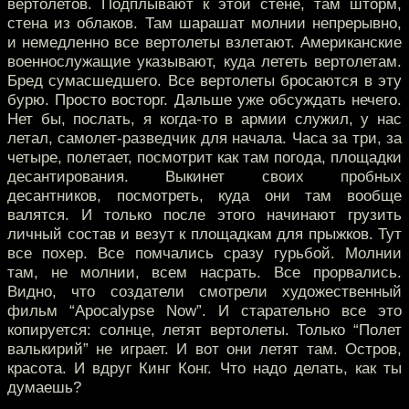
вертолетов. Подплывают к этой стене, там шторм,
стена из облаков. Там шарашат молнии непрерывно,
и немедленно все вертолеты взлетают. Американские
военнослужащие указывают, куда лететь вертолетам.
Бред сумасшедшего. Все вертолеты бросаются в эту
бурю. Просто восторг. Дальше уже обсуждать нечего.
Нет бы, послать, я когда-то в армии служил, у нас
летал, самолет-разведчик для начала. Часа за три, за
четыре, полетает, посмотрит как там погода, площадки
десантирования. Выкинет своих пробных
десантников, посмотреть, куда они там вообще
валятся. И только после этого начинают грузить
личный состав и везут к площадкам для прыжков. Тут
все похер. Все помчались сразу гурьбой. Молнии
там, не молнии, всем насрать. Все прорвались.
Видно, что создатели смотрели художественный
фильм “Apocalypse Now”. И старательно все это
копируется: солнце, летят вертолеты. Только “Полет
валькирий” не играет. И вот они летят там. Остров,
красота. И вдруг Кинг Конг. Что надо делать, как ты
думаешь?