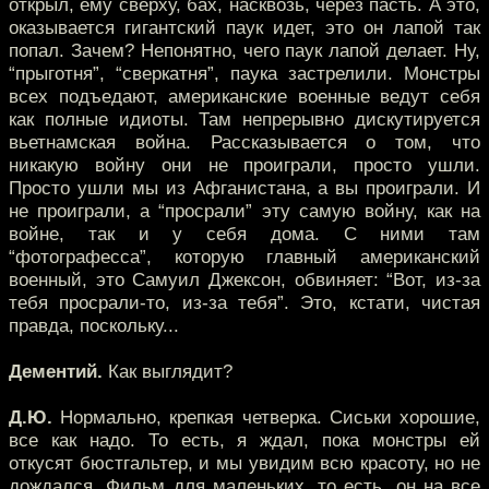
открыл, ему сверху, бах, насквозь, через пасть. А это,
оказывается гигантский паук идет, это он лапой так
попал. Зачем? Непонятно, чего паук лапой делает. Ну,
“прыготня”, “сверкатня”, паука застрелили. Монстры
всех подъедают, американские военные ведут себя
как полные идиоты. Там непрерывно дискутируется
вьетнамская война. Рассказывается о том, что
никакую войну они не проиграли, просто ушли.
Просто ушли мы из Афганистана, а вы проиграли. И
не проиграли, а “просрали” эту самую войну, как на
войне, так и у себя дома. С ними там
“фотографесса”, которую главный американский
военный, это Самуил Джексон, обвиняет: “Вот, из-за
тебя просрали-то, из-за тебя”. Это, кстати, чистая
правда, поскольку...
Дементий.
Как выглядит?
Д.Ю.
Нормально, крепкая четверка. Сиськи хорошие,
все как надо. То есть, я ждал, пока монстры ей
откусят бюстгальтер, и мы увидим всю красоту, но не
дождался. Фильм для маленьких, то есть, он на все