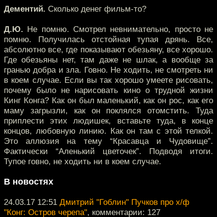
Дементий.
Сколько денег фильм-то?
Д.Ю.
Не помню. Смотрел невнимательно, просто не
помню. Получилась отстойная тупая дрянь. Все,
абсолютно все, где показывают обезьяну, все хорошо.
Где обезьяны нет, там даже не шлак, а вообще за
гранью добра и зла. Говно. Не ходить, не смотреть ни
в коем случае. Если вы так хорошо умеете рисовать,
почему было не нарисовать кино о трудной жизни
Кинг Конга? Как он был маленький, как он рос, как его
маму загрызли, как он поклялся отомстить. Туда
приплести этих людишек, вставьте туда, в конце
концов, любовную линию. Как он там с этой телкой.
Это аллюзия на тему “Красавца и Чудовище”.
Фактически “Аленький цветочек”. Подводя итоги.
Тупое говно, не ходить ни в коем случае.
В новостях
24.03.17 12:51
Дмитрий "Гоблин" Пучков про х/ф
"Конг: Остров черепа"
, комментарии: 127