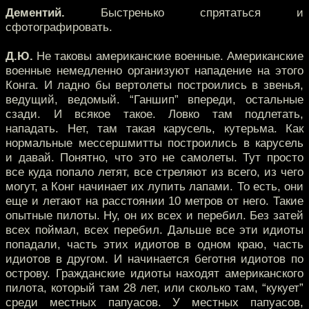
Дементий.
Быстренько спрятаться и
сфотографировать.
Д.Ю.
Не таковы американские военные. Американские
военные немедленно организуют нападение на этого
Конга. И ладно бы вертолеты построились в звенья,
ведущий, ведомый. “Ганшип” впереди, остальные
сзади. И всякое такое. Ловко там подлетать,
нападать. Нет, там такая карусель, кутерьма. Как
нормальные мессершмитты построились в карусель
и давай. Понятно, что это не самолеты. Тут просто
все куда попало летят, все стреляют из всего, из чего
могут, а Конг начинает их лупить лапами. То есть, они
еще и летают на расстоянии 10 метров от него. Такие
опытные пилоты. Ну, он их всех и перебил. Без затей
всех поймал, всех перебил. Дальше все эти идиоты
попадали, часть этих идиотов в одном краю, часть
идиотов в другом. И начинается беготня идиотов по
острову. Гражданские идиоты находят американского
пилота, который там 28 лет, или сколько там, “кукует”
среди местных папуасов. У местных папуасов,