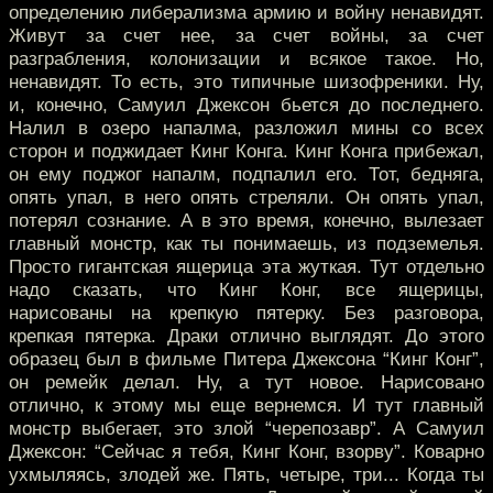
определению либерализма армию и войну ненавидят.
Живут за счет нее, за счет войны, за счет
разграбления, колонизации и всякое такое. Но,
ненавидят. То есть, это типичные шизофреники. Ну,
и, конечно, Самуил Джексон бьется до последнего.
Налил в озеро напалма, разложил мины со всех
сторон и поджидает Кинг Конга. Кинг Конга прибежал,
он ему поджог напалм, подпалил его. Тот, бедняга,
опять упал, в него опять стреляли. Он опять упал,
потерял сознание. А в это время, конечно, вылезает
главный монстр, как ты понимаешь, из подземелья.
Просто гигантская ящерица эта жуткая. Тут отдельно
надо сказать, что Кинг Конг, все ящерицы,
нарисованы на крепкую пятерку. Без разговора,
крепкая пятерка. Драки отлично выглядят. До этого
образец был в фильме Питера Джексона “Кинг Конг”,
он ремейк делал. Ну, а тут новое. Нарисовано
отлично, к этому мы еще вернемся. И тут главный
монстр выбегает, это злой “черепозавр”. А Самуил
Джексон: “Сейчас я тебя, Кинг Конг, взорву”. Коварно
ухмыляясь, злодей же. Пять, четыре, три... Когда ты