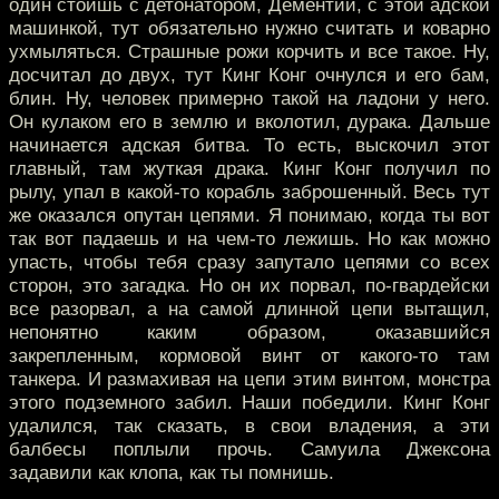
один стоишь с детонатором, Дементий, с этой адской
машинкой, тут обязательно нужно считать и коварно
ухмыляться. Страшные рожи корчить и все такое. Ну,
досчитал до двух, тут Кинг Конг очнулся и его бам,
блин. Ну, человек примерно такой на ладони у него.
Он кулаком его в землю и вколотил, дурака. Дальше
начинается адская битва. То есть, выскочил этот
главный, там жуткая драка. Кинг Конг получил по
рылу, упал в какой-то корабль заброшенный. Весь тут
же оказался опутан цепями. Я понимаю, когда ты вот
так вот падаешь и на чем-то лежишь. Но как можно
упасть, чтобы тебя сразу запутало цепями со всех
сторон, это загадка. Но он их порвал, по-гвардейски
все разорвал, а на самой длинной цепи вытащил,
непонятно каким образом, оказавшийся
закрепленным, кормовой винт от какого-то там
танкера. И размахивая на цепи этим винтом, монстра
этого подземного забил. Наши победили. Кинг Конг
удалился, так сказать, в свои владения, а эти
балбесы поплыли прочь. Самуила Джексона
задавили как клопа, как ты помнишь.