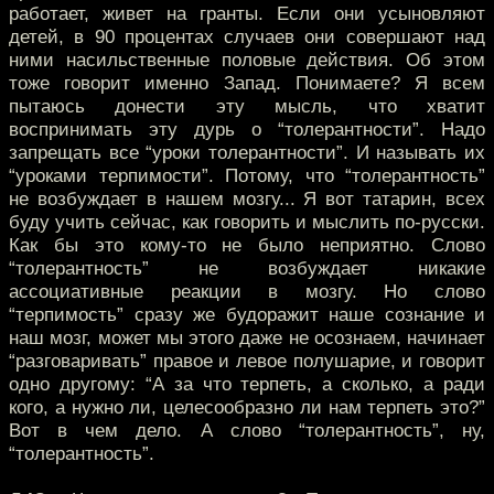
работает, живет на гранты. Если они усыновляют
детей, в 90 процентах случаев они совершают над
ними насильственные половые действия. Об этом
тоже говорит именно Запад. Понимаете? Я всем
пытаюсь донести эту мысль, что хватит
воспринимать эту дурь о “толерантности”. Надо
запрещать все “уроки толерантности”. И называть их
“уроками терпимости”. Потому, что “толерантность”
не возбуждает в нашем мозгу... Я вот татарин, всех
буду учить сейчас, как говорить и мыслить по-русски.
Как бы это кому-то не было неприятно. Слово
“толерантность” не возбуждает никакие
ассоциативные реакции в мозгу. Но слово
“терпимость” сразу же будоражит наше сознание и
наш мозг, может мы этого даже не осознаем, начинает
“разговаривать” правое и левое полушарие, и говорит
одно другому: “А за что терпеть, а сколько, а ради
кого, а нужно ли, целесообразно ли нам терпеть это?”
Вот в чем дело. А слово “толерантность”, ну,
“толерантность”.