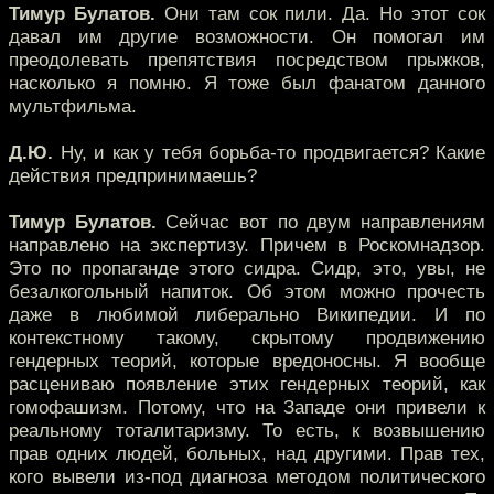
Тимур Булатов.
Они там сок пили. Да. Но этот сок
давал им другие возможности. Он помогал им
преодолевать препятствия посредством прыжков,
насколько я помню. Я тоже был фанатом данного
мультфильма.
Д.Ю.
Ну, и как у тебя борьба-то продвигается? Какие
действия предпринимаешь?
Тимур Булатов.
Сейчас вот по двум направлениям
направлено на экспертизу. Причем в Роскомнадзор.
Это по пропаганде этого сидра. Сидр, это, увы, не
безалкогольный напиток. Об этом можно прочесть
даже в любимой либерально Википедии. И по
контекстному такому, скрытому продвижению
гендерных теорий, которые вредоносны. Я вообще
расцениваю появление этих гендерных теорий, как
гомофашизм. Потому, что на Западе они привели к
реальному тоталитаризму. То есть, к возвышению
прав одних людей, больных, над другими. Прав тех,
кого вывели из-под диагноза методом политического