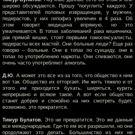
широко обсуждаются. Прошу “погуглить” каждого. У
представителей половых извращенцев, у мужчин,
педерастов, у них гипофиз увеличен в 4 раза. Об
этом говорит медицина впрямую, но это
умалчивается. В топах заболеваний рака кишечника,
рак прямой кишки, стоят первыми гомосексуалисты,
педерасты всех мастей. Они больные люди? Еще раз
говорю – больные. Они в топах по суициду, они в
топах по употреблению наркоты. Они спиваются, они
очень часто употребляют алкоголь.
Д.Ю.
А может это все из-за того, что общество к ним
вот так. Общество их отторгает. Им жить тяжело и от
этого им приходится бухать, ширяться, курить
непрерывно и всякое такое. А вот если общество
станет добрее и спокойно на них смотреть будет,
возможно, это прекратится.
Тимур Булатов.
Это не прекратится. Это же данные
все международные. Где-то им все разрешили, но они
продолжают это делать. Большинство из них не