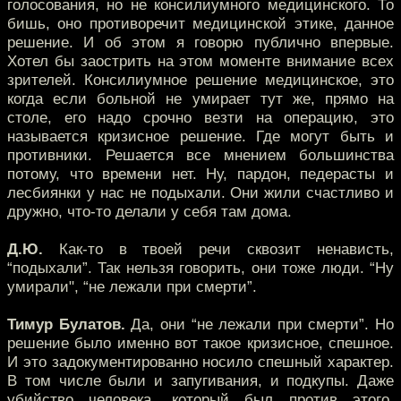
голосования, но не консилиумного медицинского. То
бишь, оно противоречит медицинской этике, данное
решение. И об этом я говорю публично впервые.
Хотел бы заострить на этом моменте внимание всех
зрителей. Консилиумное решение медицинское, это
когда если больной не умирает тут же, прямо на
столе, его надо срочно везти на операцию, это
называется кризисное решение. Где могут быть и
противники. Решается все мнением большинства
потому, что времени нет. Ну, пардон, педерасты и
лесбиянки у нас не подыхали. Они жили счастливо и
дружно, что-то делали у себя там дома.
Д.Ю.
Как-то в твоей речи сквозит ненависть,
“подыхали”. Так нельзя говорить, они тоже люди. “Ну
умирали", “не лежали при смерти”.
Тимур Булатов.
Да, они “не лежали при смерти”. Но
решение было именно вот такое кризисное, спешное.
И это задокументированно носило спешный характер.
В том числе были и запугивания, и подкупы. Даже
убийство человека, который был против этого.