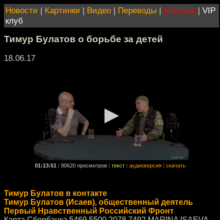
Новости
|
Картинки
|
Видео
|
Переводы
|
Магазин
|
VIP
клуб
Тимур Булатов о борьбе за детей
18.06.17
01:13:51
|
90620 просмотров
|
текст
|
аудиоверсия
|
скачать
Тимур Булатов в контакте
Тимур Булатов (Исаев), общественный деятель
Первый Нравственный Российский Фронт
Карта Сбербанка 5469 5500 2078 7492 MARINA ISAEVA