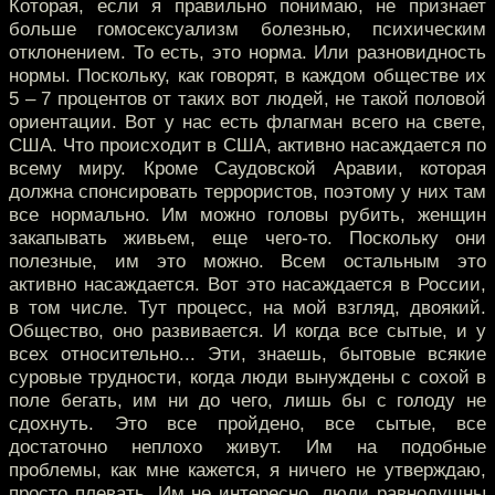
Которая, если я правильно понимаю, не признает
больше гомосексуализм болезнью, психическим
отклонением. То есть, это норма. Или разновидность
нормы. Поскольку, как говорят, в каждом обществе их
5 – 7 процентов от таких вот людей, не такой половой
ориентации. Вот у нас есть флагман всего на свете,
США. Что происходит в США, активно насаждается по
всему миру. Кроме Саудовской Аравии, которая
должна спонсировать террористов, поэтому у них там
все нормально. Им можно головы рубить, женщин
закапывать живьем, еще чего-то. Поскольку они
полезные, им это можно. Всем остальным это
активно насаждается. Вот это насаждается в России,
в том числе. Тут процесс, на мой взгляд, двоякий.
Общество, оно развивается. И когда все сытые, и у
всех относительно... Эти, знаешь, бытовые всякие
суровые трудности, когда люди вынуждены с сохой в
поле бегать, им ни до чего, лишь бы с голоду не
сдохнуть. Это все пройдено, все сытые, все
достаточно неплохо живут. Им на подобные
проблемы, как мне кажется, я ничего не утверждаю,
просто плевать. Им не интересно, люди равнодушны