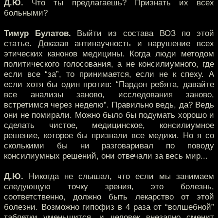
Д.Ю.
Что ты предлагаешь? Признать их всех
больными?
Тимур Булатов.
Выйти из состава ВОЗ по этой
статье. Доказав антинаучность и нарушение всех
этических канонов медицины. Когда люди методом
политического голосования, а не консилиумного, где
если все “за”, то принимается, если не к спеху. А
если хотя бы один против: “Пардон ребята, давайте
все анализы заново, исследования заново,
встретимся через неделю”. Правильно ведь, да? Ведь
они не помирали. Можно было бы подумать хорошо и
сделать чистое, медицинское, консилиумное
решение, которое бы признали все медики. Но я со
сколькими бы ни разговаривал по поводу
консилиумных решений, они отвечали за весь мир...
Д.Ю.
Никогда не слышал, что если мы занимаем
следующую точку зрения, это болезнь,
соответственно, должно быть лекарство от этой
болезни. Возможно гипофиз в 4 раза от “волшебной”
таблетки уменьшится, и человек внезапно сменит