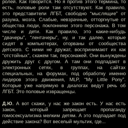
ролей. Как говорится. Но я против этого термина, то
есть, половые роли там отсутствуют. Как правило,
это представители ЛГБТ, свободно “мыслящие” от
разума, мозга. Слабые, невзрачные, отторгнутые от
общества люди, поклонники этого персонажа. В том
числе и дети. Как правило, это какие-нибудь
“двачеры”, “лентачеры”, ну, и так далее, которые
сидят в компьютерах, оторваны от сообщества
детского. С ними не дружат, воспринимают их как
“отстойных”, скажем так, персонажей. Они вынуждены
дружить друг с другом. А там они подпадают в
электронных сетях, в группах, на сайтах
специальных, на форумах, под обработку именно
лидеров этого движения, MLP, “My Little Pony”.
Которые уже напрямую в диалогах ведут речь об
ЛГБТ. Это половые извращенцы.
Д.Ю.
А вот скажи, у нас же закон есть. У нас есть
закон, который запрещает пропаганду
гомосексуализма мелким детям. А это подпадает под
действие закона? Вот веселый мультик, где...