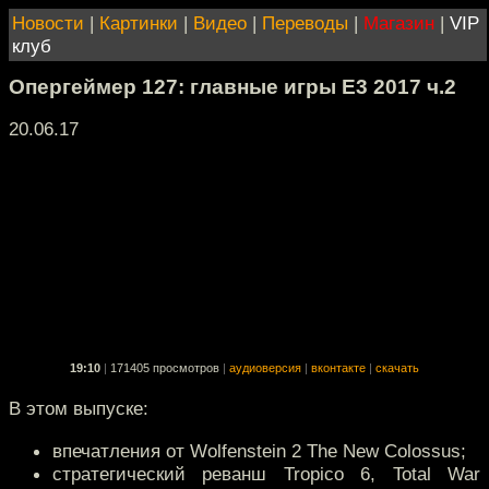
Новости
|
Картинки
|
Видео
|
Переводы
|
Магазин
|
VIP
клуб
Опергеймер 127: главные игры E3 2017 ч.2
20.06.17
19:10
|
171405 просмотров
|
аудиоверсия
|
вконтакте
|
скачать
В этом выпуске:
впечатления от Wolfenstein 2 The New Colossus;
стратегический реванш Tropico 6, Total War