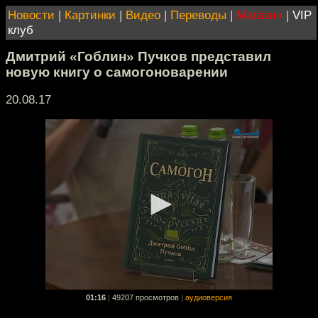
Новости
|
Картинки
|
Видео
|
Переводы
|
Магазин
|
VIP
клуб
Дмитрий «Гоблин» Пучков представил
новую книгу о самогоноварении
20.08.17
01:16
|
49207 просмотров
|
аудиоверсия