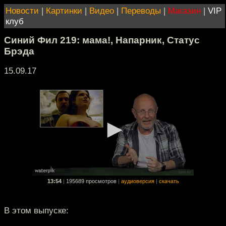
Новости
|
Картинки
|
Видео
|
Переводы
|
Магазин
|
VIP
клуб
Синий Фил 219: мама!, Напарник, Статус
Брэда
15.09.17
13:54
|
195689 просмотров
|
аудиоверсия
|
скачать
В этом выпуске: