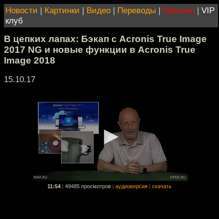
Новости
|
Картинки
|
Видео
|
Переводы
|
Магазин
|
VIP
клуб
В цепких лапах: Бэкап с Acronis True Image
2017 NG и новые функции в Acronis True
Image 2018
15.10.17
11:54
|
49485 просмотров
|
аудиоверсия
|
скачать