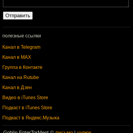
полезные ссылки
Канал в Telegram
Канал в MAX
Группа в Контакте
Канал на Rutube
Канал в Дзен
Видео в iTunes Store
Подкаст в iTunes Store
Подкаст в Яндекс.Музыка
Goblin EnterTorMent ©
письмо
|
цурюк