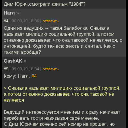
Дим Юрич,смотрели фильм "1984"?
Нагл
»
#4 |
06.09.10 18:36
|
ответить
Один из ведущих -- такая балаболка. Сначала
называет милицию социальной группой, а потом
отчаянно доказывает, что она таковой не является, с
интонацией, будто так всю жисть и считал. Как с
такими вообще?
QashAK
»
#5 |
09.09.10 18:34
|
ответить
Кому: Нагл,
#4
> Сначала называет милицию социальной группой,
а потом отчаянно доказывает, что она таковой не
является
Ведущий интерессуется мнением и сразу начинает
перебивать гостя навязывая своё мнение.
С Дим Юричем конечно сей номер не прошел, но