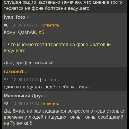
слушая радио частенько замечаю, что мнение гостя
теряется на фоне болтовни ведущего
ivan_foto
»
#6 |
10.09.10 17:03
|
ответить
Кому: QashAK,
#5
> что мнение гостя теряется на фоне болтовни
ведущего
Дык, профессионалы!
razoom1
»
#7 |
12.09.10 11:11
|
ответить
один из ведущих ведёт себя как ишак
Маленький Друг
»
#8 |
14.09.10 16:34
|
ответить
Да, ёмаё, не раз задавался вопросом откуда столько
времени у людей пишущих тонны тонны сообщений
на Тупичке!!!