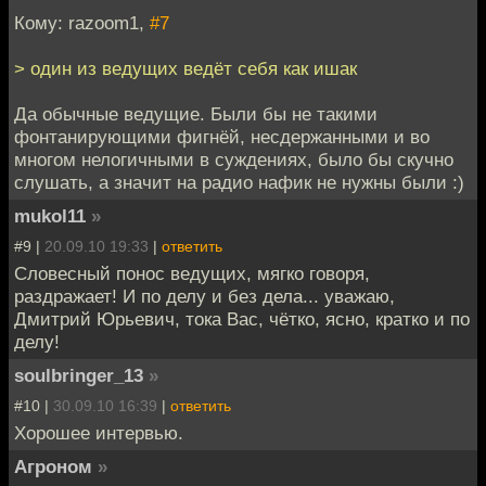
Кому: razoom1,
#7
> один из ведущих ведёт себя как ишак
Да обычные ведущие. Были бы не такими
фонтанирующими фигнёй, несдержанными и во
многом нелогичными в суждениях, было бы скучно
слушать, а значит на радио нафик не нужны были :)
mukol11
»
#9 |
20.09.10 19:33
|
ответить
Словесный понос ведущих, мягко говоря,
раздражает! И по делу и без дела... уважаю,
Дмитрий Юрьевич, тока Вас, чётко, ясно, кратко и по
делу!
soulbringer_13
»
#10 |
30.09.10 16:39
|
ответить
Хорошее интервью.
Агроном
»