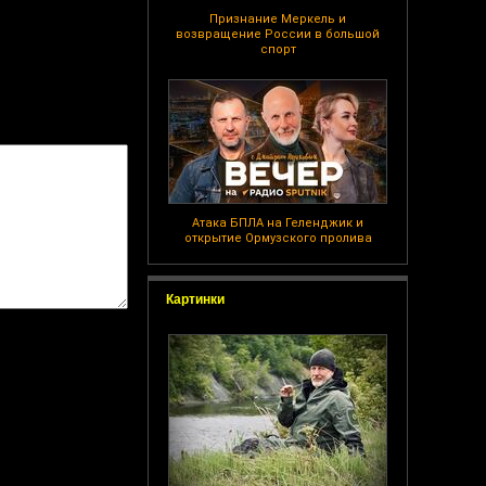
Признание Меркель и
возвращение России в большой
спорт
Атака БПЛА на Геленджик и
открытие Ормузского пролива
Картинки