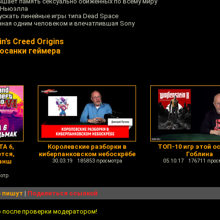
чшает память сексуально обиженных по всему миру
а Ньюэлла
ускать линейные игры типа Dead Space
анная одним человеком и впечатлившая Sony
’s Creed Origins
 осанки геймера
A 6,
Королевские разборки в
ТОП-10 игр этой о
ется,
киберпанковском небоскрёбе
Гоблина
ванш
30.03.19 185853 просмотра
05.10.17 176711 прос
отр
 пишут
|
Поделиться ссылкой
о после проверки модератором!