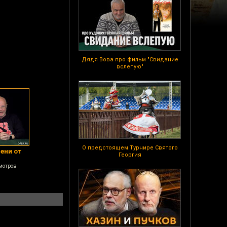
Дядя Вова про фильм "Свидание
вслепую"
О предстоящем Турнире Святого
сени от
Георгия
мотров