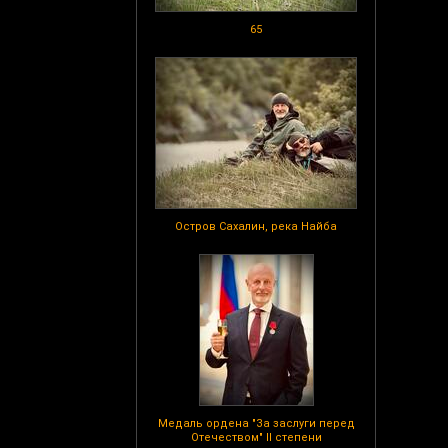
65
Остров Сахалин, река Найба
Медаль ордена "За заслуги перед
Отечеством" II степени