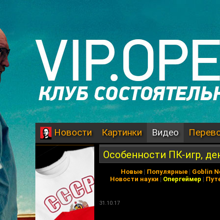
Картинки
Видео
Перев
Новости
Особенности ПК-игр, ден
Новые
|
Популярные
|
Goblin 
Новости науки
|
Опергеймер
|
Пут
31.10.17