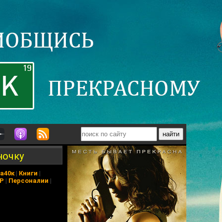
ночку
а40к
|
Книги
|
АР
|
Персоналии
|