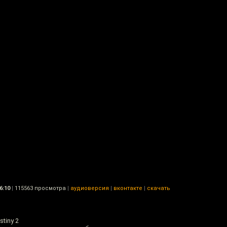
6:10
|
115563 просмотра
|
аудиоверсия
|
вконтакте
|
скачать
tiny 2