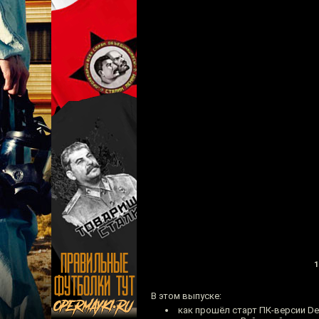
1
В этом выпуске:
как прошёл старт ПК-версии Des