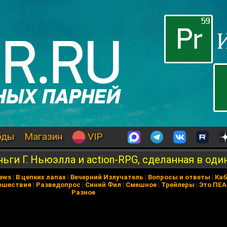
оды
Магазин
VIP
ьги Г. Ньюэлла и action-RPG, сделанная в оди
News
|
В цепких лапах
|
Вечерний Излучатель
|
Вопросы и ответы
|
Каб
ешествия
|
Разведопрос
|
Синий Фил
|
Смешное
|
Трейлеры
|
Это ПЕ
Разное