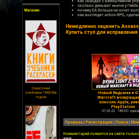
как скандал с Вайнштейном улу
сколько деньжат нынче у Гейб
почему EA больше не хочет вып
Магазин
как выглядит action-RPG, сдел
Немедленно заценить Assassin
Купить стул для исправления
Советские
Новый Ведьмак и GT
учебники 1940-50х
годов
Warcraft возвраща
консоль Apple, ре
PlayStation
07.02.22 189351 просм
Правила
|
Регистрация
|
Поиск
|
Мне
Комментарий появится на сайте тольк
имя: