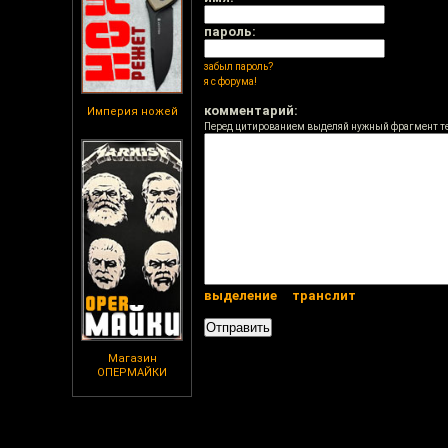
пароль:
забыл пароль?
я с форума!
комментарий:
Империя ножей
Перед цитированием выделяй нужный фрагмент т
выделение
транслит
Магазин
ОПЕРМАЙКИ