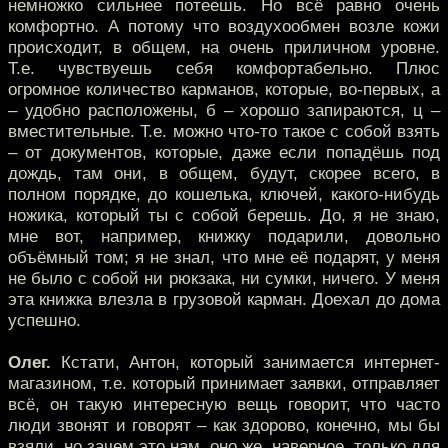
немножко сильнее потеешь. Но всё равно очень
комфортно. А потому что воздухообмен возле кожи
происходит, в общем, на очень приличном уровне.
Т.е. чувствуешь себя комфортабельно. Плюс
огромное количество карманов, которые, во-первых, а
– удобно расположены, б – хорошо запираются, ц –
вместительные. Т.е. можно что-то такое с собой взять
– от документов, которые, даже если попадёшь под
дождь, там они, в общем, будут, скорее всего, в
полном порядке, до кошелька, ключей, какого-нибудь
ножика, который ты с собой берешь. До, я не знаю,
мне вот, например, книжку подарили, довольно
объёмный том; я не знал, что мне её подарят, у меня
не было с собой ни рюкзака, ни сумки, ничего. У меня
эта книжка влезла в грузовой карман. Доехал до дома
успешно.
Олег.
Кстати, Антон, который занимается интернет-
магазином, т.е. который принимает заявки, отправляет
всё, он такую интересную вещь говорит, что часто
люди звонят и говорят – как здорово, конечно, мы бы
взяли, но зачем это нам, оно же, наверное, только для