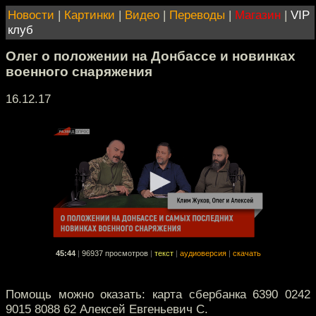
Новости
|
Картинки
|
Видео
|
Переводы
|
Магазин
|
VIP
клуб
Олег о положении на Донбассе и новинках
военного снаряжения
16.12.17
45:44
|
96937 просмотров
|
текст
|
аудиоверсия
|
скачать
Помощь можно оказать: карта сбербанка 6390 0242
9015 8088 62 Алексей Евгеньевич С.