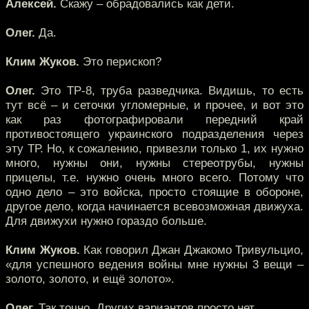
Алексей.
Скажу – обрадовались как дети.
Олег.
Да.
Клим Жуков.
Это перископ?
Олег.
Это ТР-8, труба разведчика. Видишь, то есть
тут всё – и сеточки угломерные, и прочее, и вот это
как раз фотографировали передний край
противостоящего украинского подразделения через
эту ТР. Но, к сожалению, привезли только 1, их нужно
много, нужны они, нужны стереотрубы, нужны
прицелы, т.е. нужно очень много всего. Потому что
одно дело – это войска, просто стоящие в обороне,
другое дело, когда начинается всевозможная движуха.
Для движухи нужно гораздо больше.
Клим Жуков.
Как говорил Джан Джакомо Тривульцио,
«для успешного ведения войны мне нужны 3 вещи –
золото, золото, и ещё золото».
Олег.
Так точно. Других вариантов просто нет.