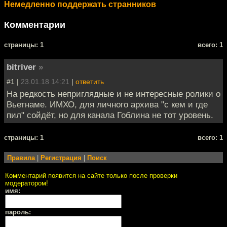
Немедленно поддержать странников
Комментарии
cтраницы: 1
всего: 1
bitriver
»
#1 |
23.01.18 14:21
|
ответить
На редкость неприглядные и не интересные ролики о
Вьетнаме. ИМХО, для личного архива "с кем и где
пил" сойдёт, но для канала Гоблина не тот уровень.
cтраницы: 1
всего: 1
Правила
|
Регистрация
|
Поиск
Комментарий появится на сайте только после проверки
модератором!
имя:
пароль: