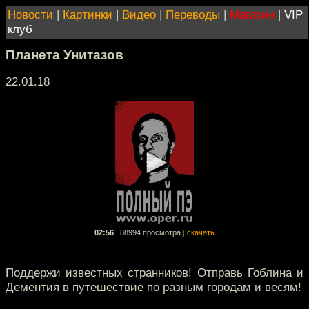
Новости
|
Картинки
|
Видео
|
Переводы
|
Магазин
|
VIP
клуб
Планета Унитазов
22.01.18
02:56
|
88994 просмотра
|
скачать
Поддержи известных странников! Отправь Гоблина и
Дементия в путешествие по разным городам и весям!