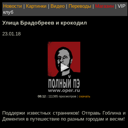
Новости
|
Картинки
|
Видео
|
Переводы
|
Магазин
|
VIP
клуб
Улица Брадобреев и крокодил
23.01.18
08:12
|
111385 просмотров
|
скачать
Поддержи известных странников! Отправь Гоблина и
Дементия в путешествие по разным городам и весям!