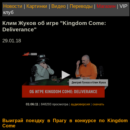
Новости
|
Картинки
|
Видео
|
Переводы
|
Магазин
|
VIP
клуб
Клим Жуков об игре "Kingdom Come:
Deliverance"
29.01.18
01:06:11
|
848293 просмотра
|
аудиоверсия
|
скачать
Выиграй поездку в Прагу в конкурсе по Kingdom
Come