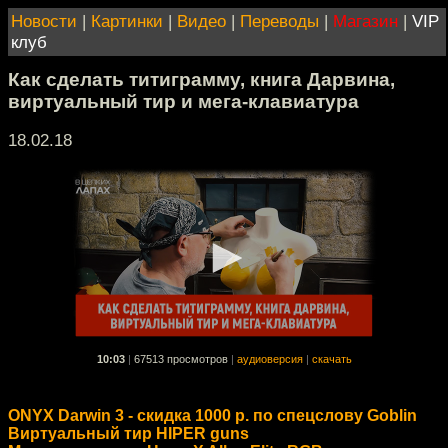
Новости
|
Картинки
|
Видео
|
Переводы
|
Магазин
|
VIP
клуб
Как сделать титиграмму, книга Дарвина,
виртуальный тир и мега-клавиатура
18.02.18
10:03
|
67513 просмотров
|
аудиоверсия
|
скачать
ONYX Darwin 3 - скидка 1000 р. по спецслову Goblin
Виртуальный тир HIPER guns