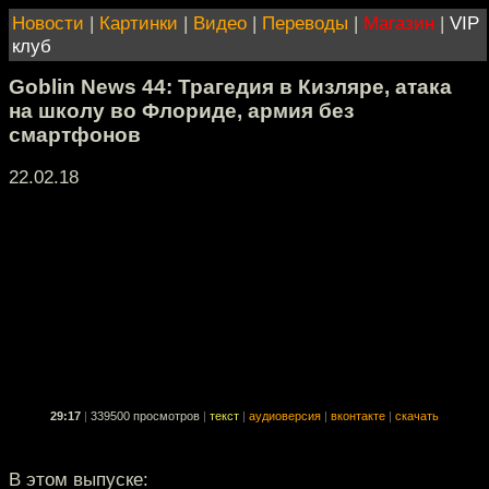
Новости
|
Картинки
|
Видео
|
Переводы
|
Магазин
|
VIP
клуб
Goblin News 44: Трагедия в Кизляре, атака
на школу во Флориде, армия без
смартфонов
22.02.18
29:17
|
339500 просмотров
|
текст
|
аудиоверсия
|
вконтакте
|
скачать
В этом выпуске: