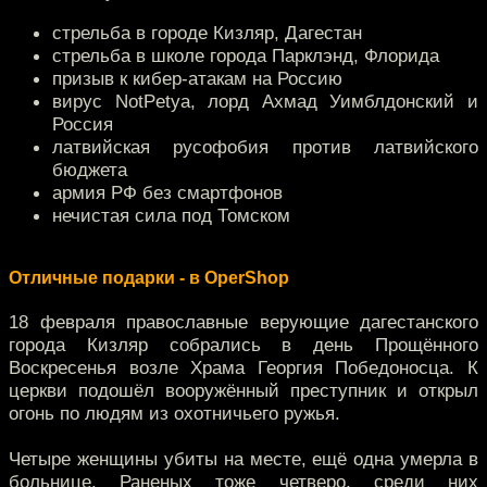
стрельба в городе Кизляр, Дагестан
стрельба в школе города Парклэнд, Флорида
призыв к кибер-атакам на Россию
вирус NotPetya, лорд Ахмад Уимблдонский и
Россия
латвийская русофобия против латвийского
бюджета
армия РФ без смартфонов
нечистая сила под Томском
Отличные подарки - в OperShop
18 февраля православные верующие дагестанского
города Кизляр собрались в день Прощённого
Воскресенья возле Храма Георгия Победоносца. К
церкви подошёл вооружённый преступник и открыл
огонь по людям из охотничьего ружья.
Четыре женщины убиты на месте, ещё одна умерла в
больнице. Раненых тоже четверо, среди них