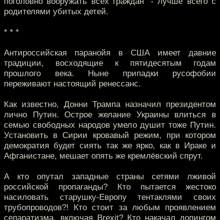
поголовно вооружать всех граждан" - лучше всего с
родителями убитых детей.
* * *
Антироссийская паранойя в США имеет давние
традиции, восходящие к пятидесятым годам
прошлого века. Ныне припадки русофобии
переживают настоящий ренессанс.
Как известно, Донни Трампа назначил президентом
лично Путин. Острое желание Украины влиться в
семью свободных народов умело душит тоже Путин.
Установить в Сирии кровавый режим, при котором
демократия будет сиять так же ярко, как в Ираке и
Афганистане, мешает опять же кремлёвский спрут.
А кто опутал западные страны сетями лживой
российской пропаганды? Кто пытается жестоко
насиловать старушку-Европу тентаклями своих
трубопроводов?! Кто стоит за любым проявлением
сепаратизма, включая Brexit? Кто накачал допингом