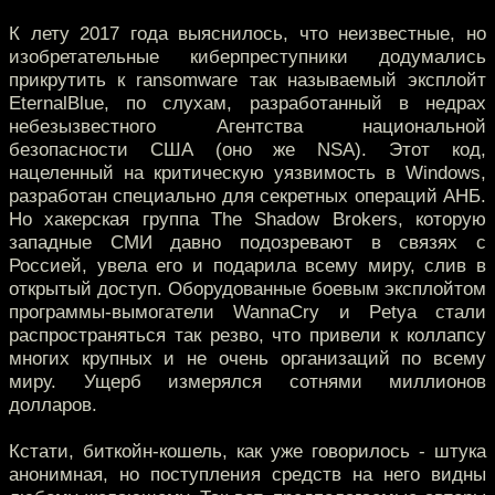
К лету 2017 года выяснилось, что неизвестные, но
изобретательные киберпреступники додумались
прикрутить к ransomware так называемый эксплойт
EternalBlue, по слухам, разработанный в недрах
небезызвестного Агентства национальной
безопасности США (оно же NSA). Этот код,
нацеленный на критическую уязвимость в Windows,
разработан специально для секретных операций АНБ.
Но хакерская группа The Shadow Brokers, которую
западные СМИ давно подозревают в связях с
Россией, увела его и подарила всему миру, слив в
открытый доступ. Оборудованные боевым эксплойтом
программы-вымогатели WannaCry и Petya стали
распространяться так резво, что привели к коллапсу
многих крупных и не очень организаций по всему
миру. Ущерб измерялся сотнями миллионов
долларов.
Кстати, биткойн-кошель, как уже говорилось - штука
анонимная, но поступления средств на него видны