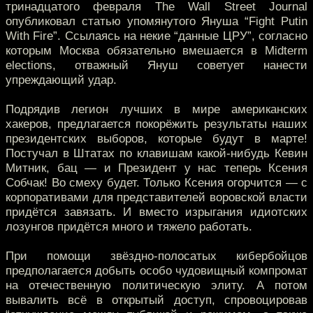
тринадцатого февраля The Wall Street Journal
опубликовал статью упомянутого Януша “Fight Putin
With Fire”. Ссылаясь на некие “данные ЦРУ”, согласно
которым Москва обязательно вмешается в Midterm
elections, отважный Януш советует нанести
упреждающий удар.
Подрядив легион лучших в мире американских
хакеров, предлагается покорёжить результаты наших
президентских выборов, которые будут в марте!
Постучал в Штатах по клавишам какой-нибудь Кевин
Митник, бац — и Президент у нас теперь Ксения
Собчак! Во смеху будет. Только Ксения огорчится — с
корпоративами для представителей воровской власти
придётся завязать. И вместо изрыгания идиотских
лозунгов придётся много и тяжело работать.
При помощи звёздно-полосатых кибербойцов
предполагается добыть особо чудовищный компромат
на отечественную политическую элиту. А потом
вывалить всё в открытый доступ, спровоцировав