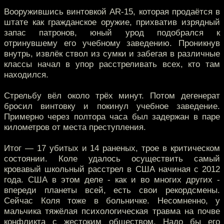
Вооружившись винтовкой AR-15, которая продаётся в
штате как гражданское оружие, прихватив изрядный
запас патронов, юный урод подобрался к
отринувшему его учебному заведению. Проникнув
внутрь, извлёк ствол из сумки и забегая в различные
классы начал в упор расстреливать всех, кто там
находился.
Стрельбу вёл около трёх минут. Потом дегенерат
бросил винтовку и покинул учебное заведение.
Примерно через полтора часа был задержан в паре
километров от места преступления.
Итог — 17 убитых и 14 раненых, трое в критическом
состоянии. Коле удалось осуществить самый
кровавый школьный расстрел в США начиная с 2012
года. США в этом деле - как и во многих других -
впереди планеты всей, есть свои рекордсмены.
Сейчас Коля тоже в больничке. Несомненно, у
мальчика тяжёлая психологическая травма на почве
конфликта с жестоким обществом. Надо бы его