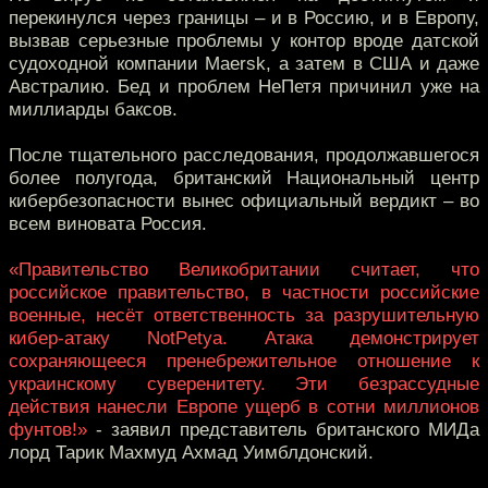
перекинулся через границы – и в Россию, и в Европу,
вызвав серьезные проблемы у контор вроде датской
судоходной компании Maersk, а затем в США и даже
Австралию. Бед и проблем НеПетя причинил уже на
миллиарды баксов.
После тщательного расследования, продолжавшегося
более полугода, британский Национальный центр
кибербезопасности вынес официальный вердикт – во
всем виновата Россия.
«Правительство Великобритании считает, что
российское правительство, в частности российские
военные, несёт ответственность за разрушительную
кибер-атаку NotPetya. Атака демонстрирует
сохраняющееся пренебрежительное отношение к
украинскому суверенитету. Эти безрассудные
действия нанесли Европе ущерб в сотни миллионов
фунтов!»
- заявил представитель британского МИДа
лорд Тарик Махмуд Ахмад Уимблдонский.