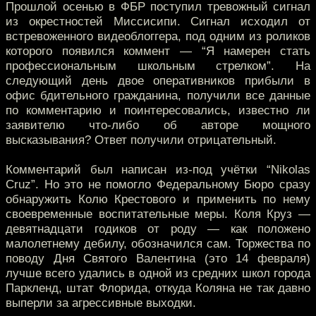
Прошлой осенью в ФБР поступил тревожный сигнал
из окрестностей Миссисипи. Сигнал исходил от
встревоженного видеоблоггера, под одним из роликов
которого появился коммент — “Я намерен стать
профессиональным школьным стрелком”. На
следующий день двое оперативников прибыли в
офис бдительного гражданина, получили все данные
по комментарию и поинтересовались, известно ли
заявителю что-либо об авторе мощного
высказывания? Ответ получили отрицательный.
Комментарий был написан из-под учётки “Nikolas
Cruz”. Но это не помогло Федеральному Бюро сразу
обнаружить Колю Крестового и применить по нему
своевременные воспитательные меры. Коля Круз —
девятнадцати годиков от роду — как положено
малолетнему дебилу, обозначился сам. Торжества по
поводу Дня Святого Валентина (это 14 февраля)
лучше всего удались в одной из средних школ города
Паркленд, штат Флорида, откуда Коляна не так давно
выперли за агрессивные выходки.