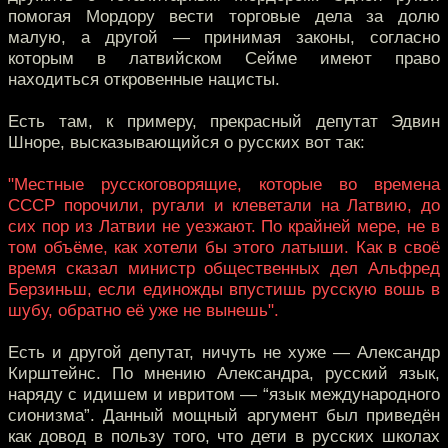
помогая Мордору вести торговые дела за долю
малую, а другой — принимая законы, согласно
которым в латвийском Сейме имеют право
находиться откровенные нацисты.
Есть там, к примеру, прекрасный депутат Эдвин
Шноре, высказывающийся о русских вот так:
"Местные русскоговорящие, которые во времена
СССР порочили, ругали и клеветали на Латвию, до
сих пор из Латвии не уезжают. По крайней мере, не в
том объёме, как хотели бы этого латыши. Как в своё
время сказал министр общественных дел Альфред
Берзиньш, если единожды впустишь русскую вошь в
шубу, обратно её уже не вынешь".
Есть и другой депутат, ничуть не хуже — Александр
Кирштейнс. По мнению Александра, русский язык,
наряду с идишем и ивритом — “язык международного
сионизма”. Данный мощный аргумент был приведён
как довод в пользу того, что дети в русских школах