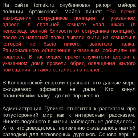
На сайте tomsk.ru опубликован рапорт майора
полиции Артамонова. Майор пишет:
“Во время
нахождения сотрудников полиции в указанном
адресе, в спальной комнате упал шкаф (в
непосредственной близости от сотрудника полиции),
после из навесной полки выпали книги, из комнаты в
которой не было никого, вылетела палка.
Рационального объяснения указанным событиям не
нашлось. В настоящее время служители церкви в
указанном доме провели обряд освящения жилого
помещения, а также остались на ночлег”
.
В Колпашевской епархии признают, что данные меры
ожидаемого эффекта не дали. Кто кинул
полицейским палку - до сих пор неясно.
Администрация Тупичка относится к рассказам про
потусторонний мир как к интересным рассказам.
Ничего подобного в жизни наблюдать не доводилось.
А то, что доводилось, неизменно оказывалось наглой
разводкой для легковерных дурачков. Основа веры в