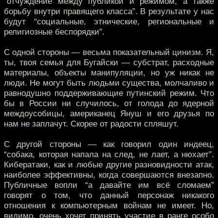
“отчуждение между публикой и режимом, а также
борьбу внутри правящего класса”. В результате у нас
будут “социальные, этнические, региональные и
религиозные беспорядки”.
С одной стороны — весьма показательный цинизм. Я,
ты, твоя семья для Бугайски — субстрат, расходные
материалы, объекты манипуляции, но уж никак не
люди. Не могут быть людьми существа, молчаливо и
равнодушно поддерживающие путинский режим. Что
бы в России ни случилось, от голода до ядерной
междоусобицы, американец Януш и его друзья по
нам не заплачут. Скорее от радости спляшут.
С другой стороны — как говорил один индеец,
“собака, которая напала на след, не лает, а нюхает”.
Кибератаки, как и любые другие разновидности атак,
наиболее эффективны, когда совершаются внезапно.
Публичные вопли “а давайте им всё сломаем”
говорят о том, что данный персонаж никакого
отношения к компьютерным войнам не имеет. Но,
видимо, очень хочет принять участие в ранге особо