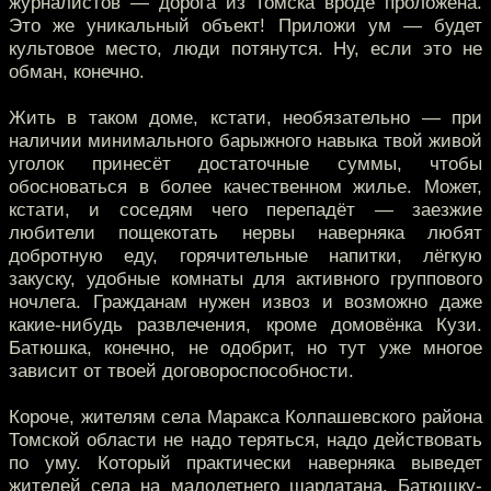
журналистов — дорога из Томска вроде проложена.
Это же уникальный объект! Приложи ум — будет
культовое место, люди потянутся. Ну, если это не
обман, конечно.
Жить в таком доме, кстати, необязательно — при
наличии минимального барыжного навыка твой живой
уголок принесёт достаточные суммы, чтобы
обосноваться в более качественном жилье. Может,
кстати, и соседям чего перепадёт — заезжие
любители пощекотать нервы наверняка любят
добротную еду, горячительные напитки, лёгкую
закуску, удобные комнаты для активного группового
ночлега. Гражданам нужен извоз и возможно даже
какие-нибудь развлечения, кроме домовёнка Кузи.
Батюшка, конечно, не одобрит, но тут уже многое
зависит от твоей договороспособности.
Короче, жителям села Маракса Колпашевского района
Томской области не надо теряться, надо действовать
по уму. Который практически наверняка выведет
жителей села на малолетнего шарлатана. Батюшку-