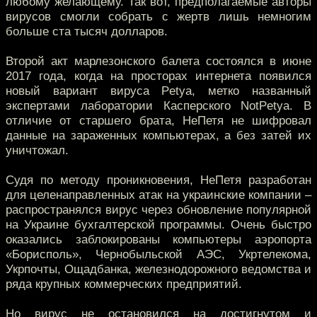
любому желающему. Так вот, предполагаемые авторы
вирусов смогли собрать с жертв лишь немногим
больше ста тысяч долларов.
Второй акт марлезонского балета состоялся в июне
2017 года, когда на просторах интернета появился
новый вариант вируса Petya, метко названный
экспертами лаборатории Касперского NotPetya. В
отличие от старшего брата, НеПетя не шифровал
данные на зараженных компьютерах, а без затей их
уничтожал.
Судя по методу проникновения, НеПетя разработан
для целенаправленных атак на украинские компании –
распространялся вирус через обновление популярной
на Украине бухгалтерской программы. Очень быстро
оказались заблокированы компьютеры аэропорта
«Борисполь», Чернобыльской АЭС, Укртелекома,
Укрпочты, Ощадбанка, железнодорожного ведомства и
ряда крупных коммерческих предприятий.
Но вирус не остановился на достигнутом и