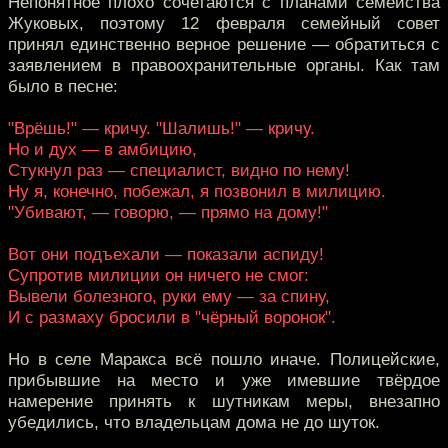
Непонятное плохо сочетаются с планами семейства
Жуковых, поэтому 12 февраля семейный совет
принял единственно верное решение — обратиться с
заявлением в правоохранительные органы. Как там
было в песне:
"Врёшь!" — кричу. "Шалишь!" — кричу.
Но и дух — в амбицию,
Стукнул раз — специалист, видно по нему!
Ну я, конечно, побежал, я позвонил в милицию.
"Убивают, — говорю, — прямо на дому!"
Вот они подъехали — показали аспиду!
Супротив милиции он ничего не смог:
Вывели болезного, руки ему — за спину,
И с размаху бросили в "чёрный воронок".
Но в селе Маракса всё пошло иначе. Полицейские,
прибывшие на место и уже имевшие твёрдое
намерение принять к шутникам меры, внезапно
убедились, что владельцам дома не до шуток.