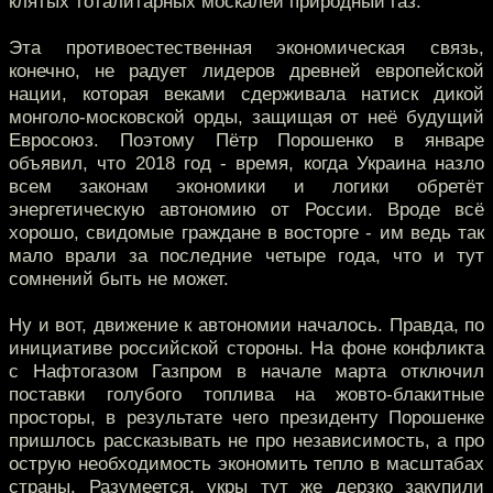
клятых тоталитарных москалей природный газ.
Эта противоестественная экономическая связь,
конечно, не радует лидеров древней европейской
нации, которая веками сдерживала натиск дикой
монголо-московской орды, защищая от неё будущий
Евросоюз. Поэтому Пётр Порошенко в январе
объявил, что 2018 год - время, когда Украина назло
всем законам экономики и логики обретёт
энергетическую автономию от России. Вроде всё
хорошо, свидомые граждане в восторге - им ведь так
мало врали за последние четыре года, что и тут
сомнений быть не может.
Ну и вот, движение к автономии началось. Правда, по
инициативе российской стороны. На фоне конфликта
с Нафтогазом Газпром в начале марта отключил
поставки голубого топлива на жовто-блакитные
просторы, в результате чего президенту Порошенке
пришлось рассказывать не про независимость, а про
острую необходимость экономить тепло в масштабах
страны. Разумеется, укры тут же дерзко закупили