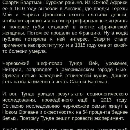
Саарти Баартман, бурская рабыня. Из Южной Африки
её в 1810 году вывезли в Англию, где предки Терезы
Мэй и Бориса Джонсона охотно платили деньги,
чтобы потаращиться на гипертрофированные ягодицы
и половые губы сидящей в клетке африканской
женщины. Потом её продали во Францию. Ну а когда
публика потеряла к ней интерес, Саарти стали
применять как проститутку, и в 1815 году она от какой-
то болезни умерла.
Чернокожий шеф-повар Тунде Вей, уроженец
Нигерии, заправляет в американском городе Нью-
Орлеан сетью заведений этнической кухни. Данная
сеть названа именно в честь Саарти Бартман.
И вот, Тунде увидал результаты социологического
исследования, проведённого ещё в 2013 году.
Согласно исследованию чернокожие семьи живут в
Новом Орлеане и окрестностях на 54 процента беднее
белых. Поэтому Тунде решил провести эксперимент.