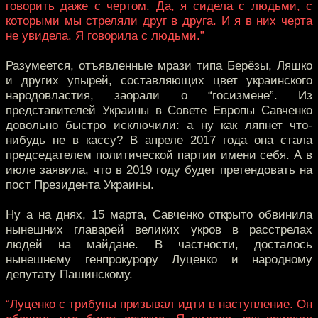
говорить даже с чертом. Да, я сидела с людьми, с
которыми мы стреляли друг в друга. И я в них черта
не увидела. Я говорила с людьми.”
Разумеется, отъявленные мрази типа Берёзы, Ляшко
и других упырей, составляющих цвет украинского
народовластия, заорали о “госизмене”. Из
представителей Украины в Совете Европы Савченко
довольно быстро исключили: а ну как ляпнет что-
нибудь не в кассу? В апреле 2017 года она стала
председателем политической партии имени себя. А в
июле заявила, что в 2019 году будет претендовать на
пост Президента Украины.
Ну а на днях, 15 марта, Савченко открыто обвинила
нынешних главарей великих укров в расстрелах
людей на майдане. В частности, досталось
нынешнему генпрокурору Луценко и народному
депутату Пашинскому.
“Луценко с трибуны призывал идти в наступление. Он