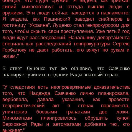
обещал, что будет оружие. Я видела, как приехал
синий микроавтобус и оттуда вышли люди с
оружием. Эти люди сейчас находятся в парламенте.
Я видела, как Пашинский заводил снайперов в
гостиницу "Украина". Луценко стал генпрокурором для
того, чтобы скрыть свои преступления. Уже пятый год
люди ждут расследований. Начальнику департамента
специальных расследований генпрокуратуры Сергею
Горбатюку не дают работать, его вяжут по рукам и
ногам.”
В ответ Луценко тут же объявил, что Савченко
планирует учинить в здании Рады знатный теракт:
“У следствия есть неопровержимые доказательства
того, что Надежда Савченко лично планировала,
вербовала, давала указания, как провести
террористический акт в стенах парламента,
уничтожив боевыми гранатами две ложи.
Минометами планировалось обрушить купол
Верховной Рады и автоматами добивать тех, кто
выживет.”