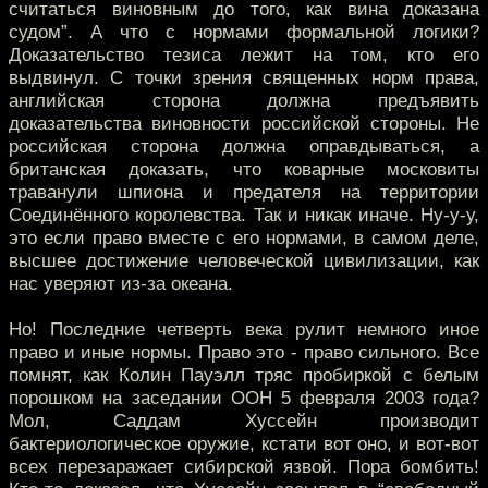
считаться виновным до того, как вина доказана
судом”. А что с нормами формальной логики?
Доказательство тезиса лежит на том, кто его
выдвинул. С точки зрения священных норм права,
английская сторона должна предъявить
доказательства виновности российской стороны. Не
российская сторона должна оправдываться, а
британская доказать, что коварные московиты
траванули шпиона и предателя на территории
Соединённого королевства. Так и никак иначе. Ну-у-у,
это если право вместе с его нормами, в самом деле,
высшее достижение человеческой цивилизации, как
нас уверяют из-за океана.
Но! Последние четверть века рулит немного иное
право и иные нормы. Право это - право сильного. Все
помнят, как Колин Пауэлл тряс пробиркой с белым
порошком на заседании ООН 5 февраля 2003 года?
Мол, Саддам Хуссейн производит
бактериологическое оружие, кстати вот оно, и вот-вот
всех перезаражает сибирской язвой. Пора бомбить!