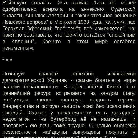
Рейнскую область. Эта самая Лига не менее
одобрительно взирала на аннексию Судетской
области, Аншлюс Австрии и “окончательное решение
Чешского вопроса” в Мюнхене 1938 года. Как учил нас
Гераклит Эфесский: “всё течёт, всё изменяется”, но,
приятно осознавать, что кое-что остаётся “спокойным
в явлении”. Кое-что в этом мире остаётся
неизменным.
* * *
Пожалуй, главное полезное ископаемое
демократической Украины - самые богатые в мире
залежи незалежности. В окрестностях Киева этот
ценнейший ресурс встречается на каждом шагу,
возбуждая вполне понятную гордость героев-
бандеровцев и острую зависть всех без исключения
соседей. Однако у незалежности есть досадный
недостаток - на бутерброд её не намажешь, и
протопить ею печь тоже трудно. С целью обогрева
незалежности майдауны вынуждены покупать у