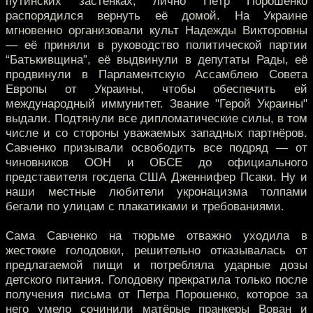
путинских застенках, лично Пётр Порошенко
распорядился вернуть её домой. На Украине
мгновенно организовали культ Надежды Викторовны
— её приняли в руководство политической партии
“Батькивщина”, её выдвинули в депутаты Рады, её
продвинули в Парламентскую Ассамблею Совета
Европы от Украины, чтобы обеспечить ей
международный иммунитет. Звание "Герой Украины"
выдали. Подтянули все дипломатические силы, в том
числе и со стороны уважаемых западных партнёров.
Савченко призывали освободить все подряд — от
чиновников ООН и ОБСЕ до официального
представителя госдепа США Дженнифер Псаки. Ну и
наши местные любители укронацизма толпами
бегали по улицам с плакатиками и требованиями.
Сама Савченко на тюрьме отважно уходила в
жестокие голодовки, решительно отказывалась от
предлагаемой пищи и потребляла ударные дозы
детского питания. Голодовку прекратила только после
получения письма от Петра Порошенко, которое за
него умело сочинили матёрые пранкеры Вован и