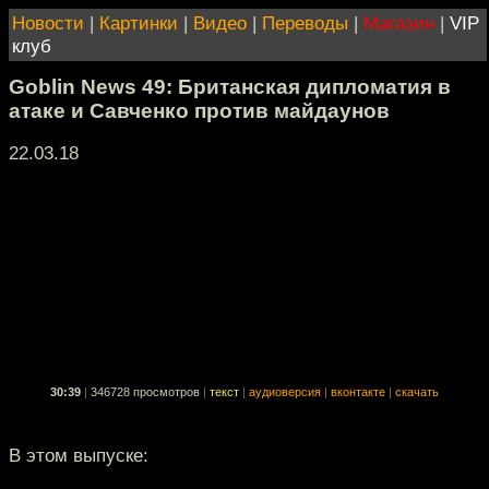
Новости
|
Картинки
|
Видео
|
Переводы
|
Магазин
|
VIP
клуб
Goblin News 49: Британская дипломатия в
атаке и Савченко против майдаунов
22.03.18
30:39
|
346728 просмотров
|
текст
|
аудиоверсия
|
вконтакте
|
скачать
В этом выпуске: