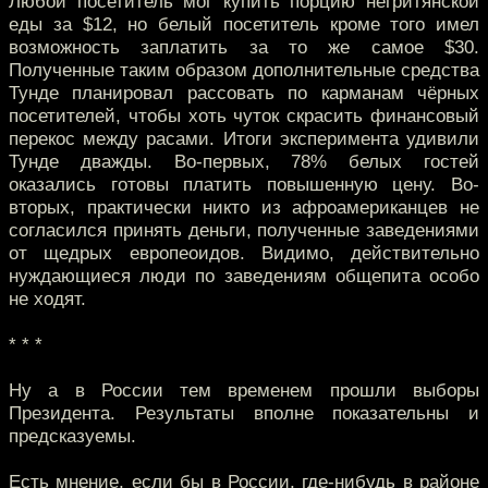
Любой посетитель мог купить порцию негритянской
еды за $12, но белый посетитель кроме того имел
возможность заплатить за то же самое $30.
Полученные таким образом дополнительные средства
Тунде планировал рассовать по карманам чёрных
посетителей, чтобы хоть чуток скрасить финансовый
перекос между расами. Итоги эксперимента удивили
Тунде дважды. Во-первых, 78% белых гостей
оказались готовы платить повышенную цену. Во-
вторых, практически никто из афроамериканцев не
согласился принять деньги, полученные заведениями
от щедрых европеоидов. Видимо, действительно
нуждающиеся люди по заведениям общепита особо
не ходят.
* * *
Ну а в России тем временем прошли выборы
Президента. Результаты вполне показательны и
предсказуемы.
Есть мнение, если бы в России, где-нибудь в районе