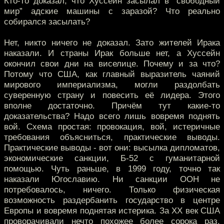
Кто-то доказал, что Хуссейн засылал в “свободный
мир” адские машины с заразой? Что реально
собирался засылать?
Нет, никто ничего не доказал. Зато жителей Ирака
наказали. И страны Ирак больше нет, а Хуссейн
окончил свои дни на виселице. Почему и за что?
Потому что США, как главный выразитель чаяний
мирового империализма, могли раздолбать
суверенную страну и повесить её лидера. Этого
вполне достаточно. Причём тут какие-то
доказательства? Надо всего лишь вовремя поднять
вой. Схема простая: провокация, вой, истеричные
требования объясниться, практические выводы.
Практические выводы - вот они: высылка дипломатов,
экономические санкции, Б-52 с гуманитарной
помощью. Чуть раньше, в 1999 году, точно так
наказали Югославию. Ни санкции ООН не
потребовалось, ничего. Только физическая
возможность раздербанить государство в центре
Европы и вовремя поднятая истерика. За ХХ век США
проворачивали нечто похожее более сорока раз.