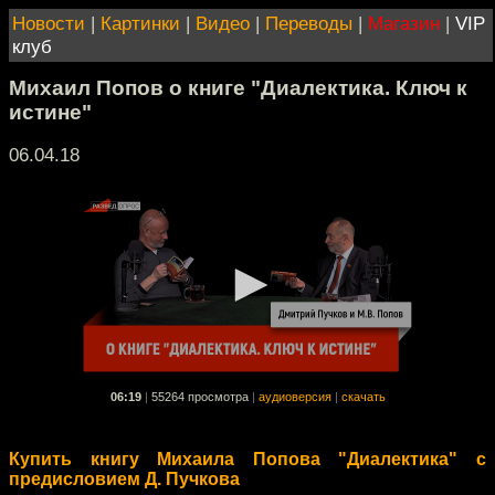
Новости
|
Картинки
|
Видео
|
Переводы
|
Магазин
|
VIP
клуб
Михаил Попов о книге "Диалектика. Ключ к
истине"
06.04.18
06:19
|
55264 просмотра
|
аудиоверсия
|
скачать
Купить книгу Михаила Попова "Диалектика" с
предисловием Д. Пучкова