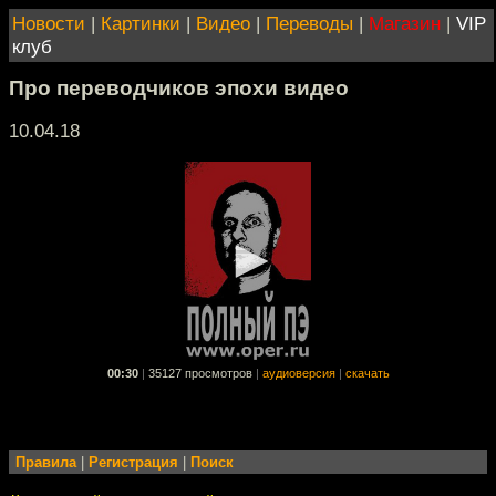
Новости
|
Картинки
|
Видео
|
Переводы
|
Магазин
|
VIP
клуб
Про переводчиков эпохи видео
10.04.18
00:30
|
35127 просмотров
|
аудиоверсия
|
скачать
Правила
|
Регистрация
|
Поиск