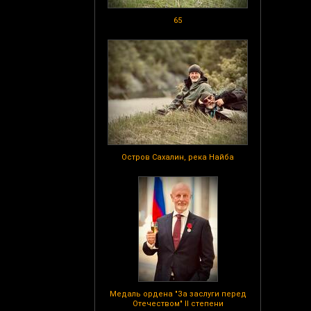
65
Остров Сахалин, река Найба
Медаль ордена "За заслуги перед
Отечеством" II степени