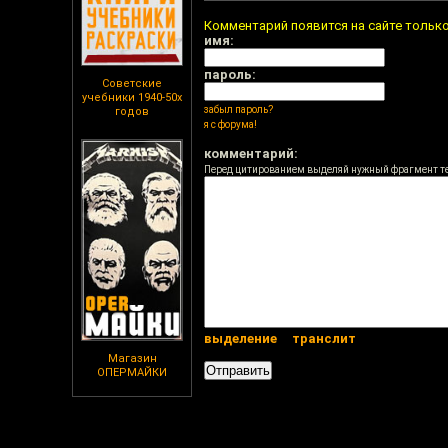
Комментарий появится на сайте тольк
имя:
пароль:
Советские
учебники 1940-50х
забыл пароль?
годов
я с форума!
комментарий:
Перед цитированием выделяй нужный фрагмент т
выделение
транслит
Магазин
ОПЕРМАЙКИ