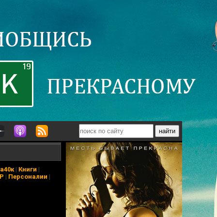
а40к
|
Книги
|
АР
|
Персоналии
|