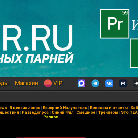
оды
Магазин
VIP
News
|
В цепких лапах
|
Вечерний Излучатель
|
Вопросы и ответы
|
Каб
ешествия
|
Разведопрос
|
Синий Фил
|
Смешное
|
Трейлеры
|
Это ПЕ
Разное