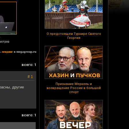
О предстоящем Турнире Святого
у
Георгия
мотров
ь
лендинг
в megagroup.ru
всего: 1
# 1
Признание Меркель и
расны, другие
возвращение России в большой
спорт
всего: 1