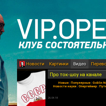
Картинки
Видео
Перев
Новости
Про ток-шоу на канале
Новые
|
Популярные
|
Goblin 
Новости науки
|
Опергеймер
|
Пут
26.04.18