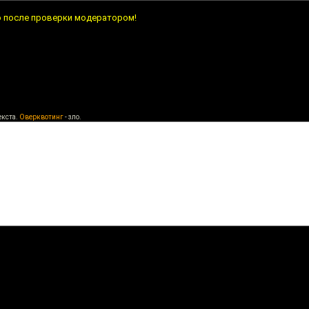
о после проверки модератором!
екста.
Оверквотинг
- зло.