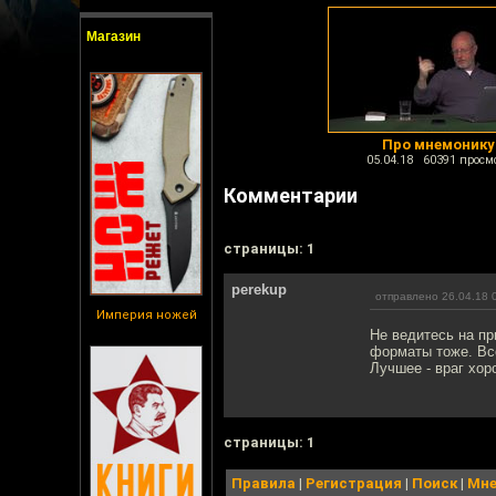
Магазин
Про мнемонику
05.04.18 60391 просм
Комментарии
cтраницы: 1
perekup
отправлено 26.04.18 
Империя ножей
Не ведитесь на пр
форматы тоже. Вс
Лучшее - враг хор
cтраницы: 1
Правила
|
Регистрация
|
Поиск
|
Мне