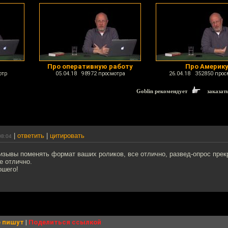
Про оперативную работу
Про Америк
отр
05.04.18 98972 просмотра
26.04.18 352850 прос
Goblin рекомендует
заказат
|
ответить
|
цитировать
08:04
изывы поменять формат ваших роликов, все отлично, развед-опрос прек
е отлично.
ошего!
 пишут
|
Поделиться ссылкой