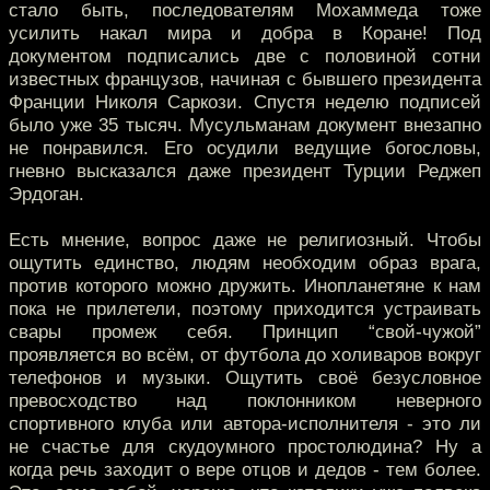
стало быть, последователям Мохаммеда тоже
усилить накал мира и добра в Коране! Под
документом подписались две с половиной сотни
известных французов, начиная с бывшего президента
Франции Николя Саркози. Спустя неделю подписей
было уже 35 тысяч. Мусульманам документ внезапно
не понравился. Его осудили ведущие богословы,
гневно высказался даже президент Турции Реджеп
Эрдоган.
Есть мнение, вопрос даже не религиозный. Чтобы
ощутить единство, людям необходим образ врага,
против которого можно дружить. Инопланетяне к нам
пока не прилетели, поэтому приходится устраивать
свары промеж себя. Принцип “свой-чужой”
проявляется во всём, от футбола до холиваров вокруг
телефонов и музыки. Ощутить своё безусловное
превосходство над поклонником неверного
спортивного клуба или автора-исполнителя - это ли
не счастье для скудоумного простолюдина? Ну а
когда речь заходит о вере отцов и дедов - тем более.