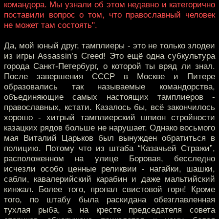
командора. Мы узнали об этом недавно и категорично
поставили вопрос о том, что православный человек
не может там состоять".
Да, мой юный друг, тамплиеры - это не только злодеи
из игры Assassin’s Creed! Это ещё одна субкультура
города Санкт-Петербург, о которой ты вряд ли знал.
После завершения СССР в Москве и Питере
образовались так называемые командорства,
объединяющие самых настоящих тамплиеров -
православных, кстати. Казалось бы, всё закончилось
хорошо - хитрый тамплиерский шпион стройности
казацких рядов больше не нарушает. Однако восьмого
мая Виталий Царьков был вынужден обратиться в
полицию. Потому что из штаба “Казачьей Стражи”,
расположенном на улице Боровая, бесследно
исчезли особо ценные реликвии - нагайки, шашки,
сабли, кавалерийский карабин и даже мальтийский
кинжал. Более того, пропал свистовой горн! Кроме
того, по штабу была раскидана обезглавленная
тухлая рыба, а на кресте председателя совета