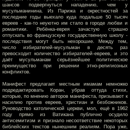
шансов подвергнуться нападению, чем у
мусульманинина. Из Парижа и окрестностей за
последние годы выехало куда подальше 50 тысяч
евреев - как-то неуютно им стало в городе любви и
романтики. Ребёнка-еврея зачастую страшно
отпускать во французскую государственную школу -
последствия могут быть нехорошие. Между тем,
число избирателей-мусульман в десять раз
превосходит количество избирателей-евреев, и это
даёт мусульманам серьёзнейшее политическое
преимущество при решении этно-религиозных
конфликтов.
Манифест предлагает местным имамам немножко
подредактировать Коран, убрав оттуда стихи,
которые, по мнению авторов манифеста, призывают к
насилию против евреев, христиан и безбожников.
Руководство католической церкви, мол, ещё в 1962
году прямо из Ватикана публично осудило
антисемитизм и признало несоответствие некоторых
библейских текстов нынешним реалиям. Пора уже,