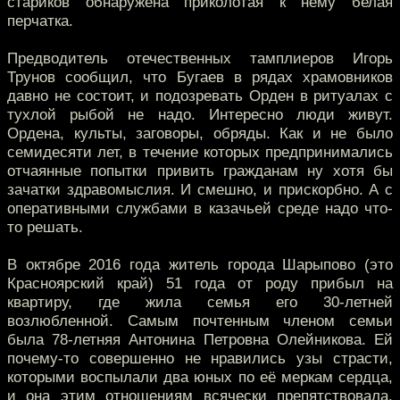
стариков обнаружена приколотая к нему белая
перчатка.
Предводитель отечественных тамплиеров Игорь
Трунов сообщил, что Бугаев в рядах храмовников
давно не состоит, и подозревать Орден в ритуалах с
тухлой рыбой не надо. Интересно люди живут.
Ордена, культы, заговоры, обряды. Как и не было
семидесяти лет, в течение которых предпринимались
отчаянные попытки привить гражданам ну хотя бы
зачатки здравомыслия. И смешно, и прискорбно. А с
оперативными службами в казачьей среде надо что-
то решать.
В октябре 2016 года житель города Шарыпово (это
Красноярский край) 51 года от роду прибыл на
квартиру, где жила семья его 30-летней
возлюбленной. Самым почтенным членом семьи
была 78-летняя Антонина Петровна Олейникова. Ей
почему-то совершенно не нравились узы страсти,
которыми воспылали два юных по её меркам сердца,
и она этим отношениям всячески препятствовала.