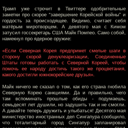
Трамп уже строчит в Твиттере одобрительные
заметки про скорое “завершение Корейской войны” и
гордость за происходящее. Видимо, считает себя
матёрым миротворцем. А девятого мая с Кимом
затусил госсекретарь США Майк Помпео. Само собой,
намекнул про ядерное оружие:
«Если Северная Корея предпримет смелые шаги в
сторону скорой денуклеаризации, Соединенные
Штаты готовы работать с Северной Кореей, чтобы
помочь ее народу достичь такого же процветания,
какого достигли южнокорейские друзья».
Майк ничего не сказал о том, как его страна гнобила
Северную Корею санкциями. Да и правильно, чего
там вспоминать прошлые обиды - подумаешь,
семьдесят лет душили, но задушить так и не смогли.
А давайте теперь дружить и улыбаться! Десятого мая
министерство иностранных дел Сингапура сообщило,
что тоталитарный город Сингапур запланировал