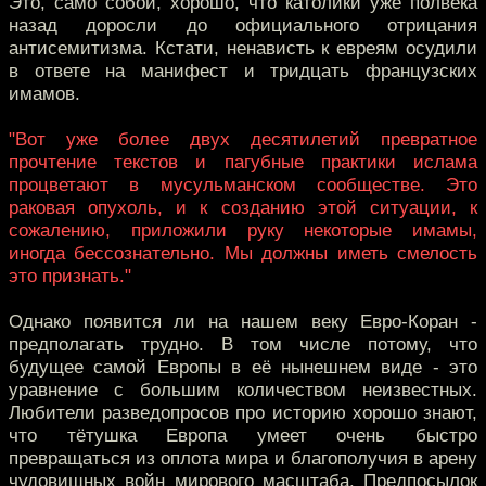
Это, само собой, хорошо, что католики уже полвека
назад доросли до официального отрицания
антисемитизма. Кстати, ненависть к евреям осудили
в ответе на манифест и тридцать французских
имамов.
"Вот уже более двух десятилетий превратное
прочтение текстов и пагубные практики ислама
процветают в мусульманском сообществе. Это
раковая опухоль, и к созданию этой ситуации, к
сожалению, приложили руку некоторые имамы,
иногда бессознательно. Мы должны иметь смелость
это признать."
Однако появится ли на нашем веку Евро-Коран -
предполагать трудно. В том числе потому, что
будущее самой Европы в её нынешнем виде - это
уравнение с большим количеством неизвестных.
Любители разведопросов про историю хорошо знают,
что тётушка Европа умеет очень быстро
превращаться из оплота мира и благополучия в арену
чудовищных войн мирового масштаба. Предпосылок