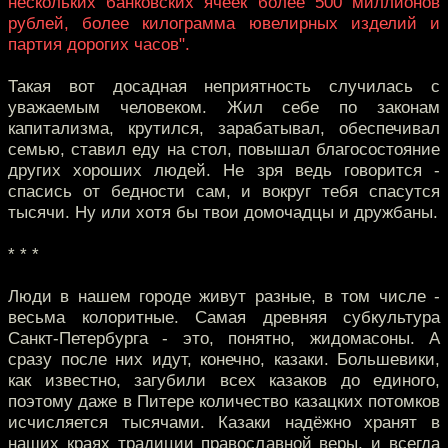
нескольких банковских ячеек более 500 миллионов
рублей, более килограмма ювелирных изделий и
партия дорогих часов".
Такая вот досадная неприятность случилась с
уважаемым человеком. Жил себе по законам
капитализма, крутился, зарабатывал, обеспечивал
семью, ставил еду на стол, повышал благосостояние
других хороших людей. Не зря ведь говорится -
спасись от бедности сам, и вокруг тебя спасутся
тысячи. Ну или хотя бы твои домочадцы и дружбаны.
* * *
Люди в нашем городе живут разные, в том числе -
весьма колоритные. Самая древняя субкультура
Санкт-Петербурга - это, понятно, жидомасоны. А
сразу после них идут, конечно, казаки. Большевики,
как известно, загубили всех казаков до единого,
поэтому даже в Питере количество казацких потомков
исчисляется тысячами. Казаки надёжно хранят в
наших краях традиции православной веры, и всегда