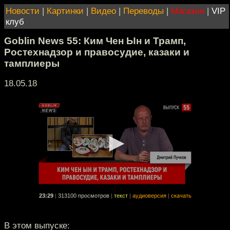
Новости
|
Картинки
|
Видео
|
Переводы
|
Магазин
|
VIP
клуб
Goblin News 55: Ким Чен Ын и Трамп,
Ростехнадзор и правосудие, казаки и
тамплиеры
18.05.18
23:29
|
313100 просмотров
|
текст
|
аудиоверсия
|
скачать
В этом выпуске: