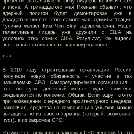
провести эпохальную встречу лидеров Кореи и США
в июне. А тринадцатого мая Пхеньян объявил, что
ядерный полигон будет демонтирован уже в
двадцатых числах этого самого мая. Администрация
Тупичка желает Ким Чен Ыну здравомыслия. Наши
талантливые лидеры уже дружили с США на
условиях этих самых США. Результат, как видели
все, сильно отличался от запланированного.
* * *
В 2010 году строительные организации России
получили новую обязанность - участие в так
называемых СРО. Саморегулируемая организация -
это, по сути, денежный мешок, куда строители
скидываются по копеечке. Общак. Если вдруг кто-то
при возведении очередного архитектурного шедевра
накосячил, средства на компенсацию убытков можно
вытащить не из своего кармана (который, возможно,
пуст), а из закромов СРО.
Разумеется, лежащие в закромах СРО денежки (а это