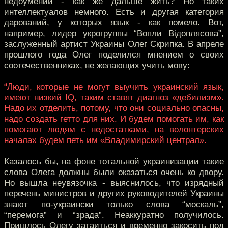
недоумении - как же дальше жить? Но таких
интеллектуалов немного. Есть и другая категория
дарований, у которых язык - как помело. Вот,
например, лидер укрогруппы “Вопли Вiдоплясова”,
заслуженный артист Украины Олег Скрипка. В апреле
прошлого года Олег поделился мнением о своих
соотечественниках, не желающих учить мову:
“Люди, которые не могут выучить украинский язык,
имеют низкий IQ, таким ставят диагноз «дебилизм».
Надо их отделить, потому, что они социально опасны,
надо создать гетто для них. И будем помогать им, как
помогают людям с недостатками, на волонтерских
началах будем петь им «Владимирский централ».
Казалось бы, на фоне тотальной украинизации такие
слова Олега должны были оказаться очень ко двору.
Но вышла неувязочка - выяснилось, что изрядный
перечень министров и других руководителей Украины
знают по-украински только слова “москаль”,
“перемога” и “зрада”. Неаккуратно получилось.
Пришлось Олегу затаиться и временно закосить под