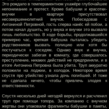
Это рождало в темпераментном ухажёре глубочайшее
непонимание и протест. Кроме бабушки и красотки-
внучки в квартире присутствовал
несовершеннолетний внучок. Побеседовав с
Антониной Петровной, гость сперва нанёс ей побои, а
потом начал душить, но у внука и внучки это вызвало
лишь любопытство. В ходе борьбы, продолжавшейся
примерно час, крепкая бабушка пыталась убедить
родственников вызвать полицию или хотя бы
постучаться к соседям. Однако внук и внучка,
периодически забегая в комнату, где совершалось
преступление, никаких действий не предприняли, и в
итоге Антонина Петровна была убита. Труп аккуратно
положили на лоджии, в холодок. Некоторое время
спустя про убийство узнала дочь погибшей. И тоже
не сделала ничего, чтобы привлечь злодея к
ответственности.
Спустя несколько дней негодяй вернулся и расчленил
труп при помощи топора. За компанию с внучком
жертвы они упаковали фрагменты бабушки в пакеты,