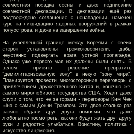
совместная посадка сосны и даже подписание
совместной декларации. В декларации ещё раз
подтверждено соглашение о ненападении, намечен
курс на ликвидацию ядерных вооружений в рамках
полуострова, и даже на завершение войны.
На укреплённой границе между Кореями с обеих
сторон установлены громкоговорители, дабы
неустанно подвергать врага устной пропаганде.
Однако уже первого мая их должны были снять. В
целом принято решение превратить
“демилитаризованную зону” в некую “зону мира”.
Планируется провести многосторонние переговоры с
привлечением дружественного Китая и, конечно же,
самого миролюбивого государства США. Ходят даже
слухи о том, что не за горами - переговоры Ким Чен
Ына с самим Донни Трампом. Эти двое столько раз
заочно обдали друг друга помоями, что даже
любопытно посмотреть, как они будут жать друг другу
руки и радостно улыбаться. Воистину, политика -
искусство лицемерия.