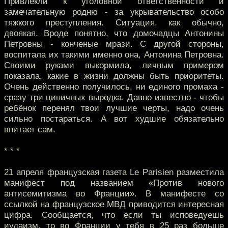
Привлекли к уголовной ответственности и
замечательную родню - за укрывательство особо
тяжкого преступления. Ситуация, как обычно,
двоякая. Вроде понятно, что домочадцы Антонины
Петровны - конченые мрази. С другой стороны,
воспитала их такими именно она, Антонина Петровна.
Своими руками выкормила, личным примером
показала, какие в жизни должны быть приоритеты.
Очень действенно получилось, ни единого промаха -
сразу три циничных выродка. Давно известно - чтобы
ребёнок перенял твои лучшие черты, надо очень
сильно постараться. А вот худшие обязательно
впитает сам.
* * *
21 апреля французская газета Le Parisien разместила
манифест под названием «Против нового
антисемитизма во Франции». В манифесте со
ссылкой на французское МВД приводится интересная
цифра. Сообщается, что если ты исповедуешь
иудаизм, то во Франции у тебя в 25 раз больше