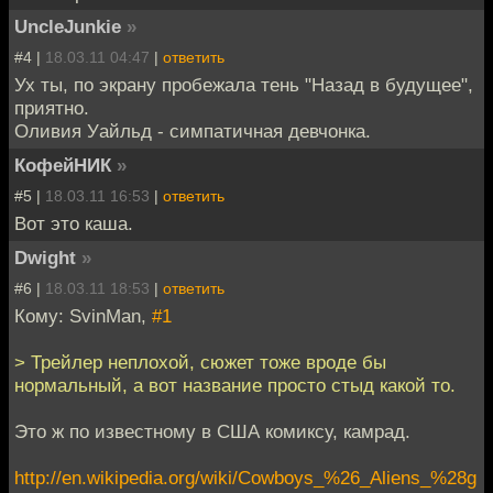
UncleJunkie
»
#4 |
18.03.11 04:47
|
ответить
Ух ты, по экрану пробежала тень "Назад в будущее",
приятно.
Оливия Уайльд - симпатичная девчонка.
КофейНИК
»
#5 |
18.03.11 16:53
|
ответить
Вот это каша.
Dwight
»
#6 |
18.03.11 18:53
|
ответить
Кому: SvinMan,
#1
> Трейлер неплохой, сюжет тоже вроде бы
нормальный, а вот название просто стыд какой то.
Это ж по известному в США комиксу, камрад.
http://en.wikipedia.org/wiki/Cowboys_%26_Aliens_%28g