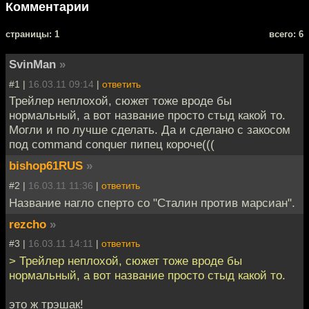
Комментарии
cтраницы: 1
всего: 6
SvinMan
»
#1 |
16.03.11 09:14
|
ответить
Трейлер неплохой, сюжет тоже вроде бы
нормальный, а вот название просто стыд какой то.
Могли и по лучше сделать. Да и сделано с закосом
под command conquer пипец короче(((
bishop61RUS
»
#2 |
16.03.11 11:36
|
ответить
Название нагло сперто со "Сталин против марсиан".
rezcho
»
#3 |
16.03.11 14:11
|
ответить
> Трейлер неплохой, сюжет тоже вроде бы
нормальный, а вот название просто стыд какой то.
это ж трэшак!