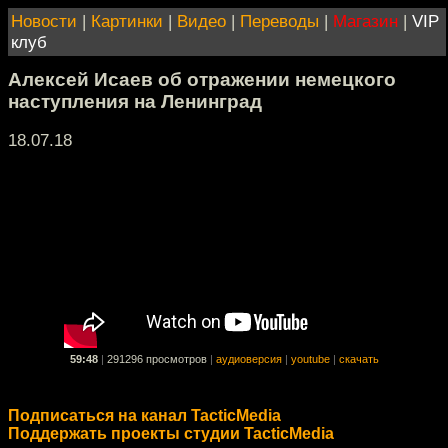
Новости
|
Картинки
|
Видео
|
Переводы
|
Магазин
|
VIP
клуб
Алексей Исаев об отражении немецкого
наступления на Ленинград
18.07.18
59:48
|
291296 просмотров
|
аудиоверсия
|
youtube
|
скачать
Подписаться на канал TacticMedia
Поддержать проекты студии TacticMedia