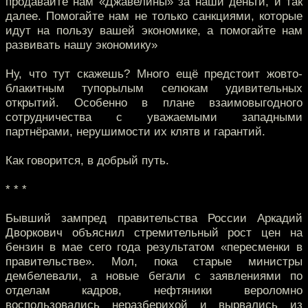
продавайте нам «Джавелины» за наши деньги, и так
далее. Помогайте нам не только санкциями, которые
идут на пользу вашей экономике, а помогайте нам
развивать нашу экономику»
Ну, что тут скажешь? Много ещё предстоит жовто-
блакитным тупорылым селюкам удивительных
открытий. Особенно в плане взаимовыгодного
сотрудничества с уважаемыми западными
партнёрами, нерушимости их клятв и гарантий.
Как говорится, в добрый путь.
* * *
Бывший зампред правительства России Аркадий
Дворкович объяснил стремительный рост цен на
бензин в мае сего года результатом «пересменки в
правительстве». Мол, пока старые министры
дембелевали, а новые бегали с заявлениями по
отделам кадров, нефтяники вероломно
воспользовались неразберихой и вырвались из