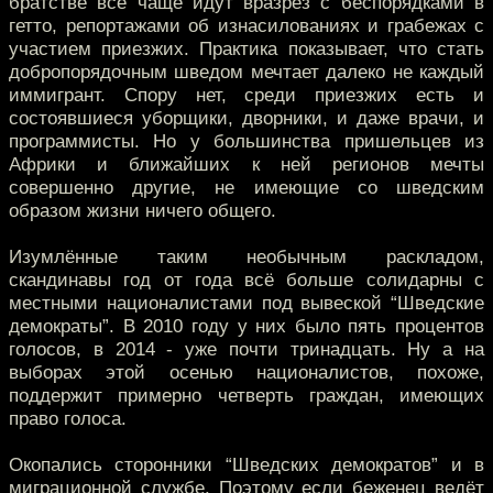
братстве всё чаще идут вразрез с беспорядками в
гетто, репортажами об изнасилованиях и грабежах с
участием приезжих. Практика показывает, что стать
добропорядочным шведом мечтает далеко не каждый
иммигрант. Спору нет, среди приезжих есть и
состоявшиеся уборщики, дворники, и даже врачи, и
программисты. Но у большинства пришельцев из
Африки и ближайших к ней регионов мечты
совершенно другие, не имеющие со шведским
образом жизни ничего общего.
Изумлённые таким необычным раскладом,
скандинавы год от года всё больше солидарны с
местными националистами под вывеской “Шведские
демократы”. В 2010 году у них было пять процентов
голосов, в 2014 - уже почти тринадцать. Ну а на
выборах этой осенью националистов, похоже,
поддержит примерно четверть граждан, имеющих
право голоса.
Окопались сторонники “Шведских демократов” и в
миграционной службе. Поэтому если беженец ведёт