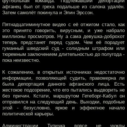
футбольная команда. Подлежавший депортации
афганец был от греха подальше из салона удалён.
Затем самолёт покинула и Элин Эрссон.
Пятнадцатиминутное видео с её отжигом стало, как
это принято говорить, вирусным, и уже набрало
миллионы просмотров. Ну а сама девушка-доброхот
теперь предстанет перед судом. Чем её порадует
гуманный шведский суд - солидным штрафом или
тюремным заключением длительностью до полугода -
пока неизвестно.
К сожалению, в открытых источниках недостаточно
информации, позволяющей судить, правомерна ли
была депортация данного афганского лица. Есть
жестокое подозрение, что его пытались выдворить не
без причин. Кстати, маршрутом Гетеборг-Кабул он
отправился на следующий день. Выходки, подобные
этой - безусловно, яркое и эффектное начало
политической карьеры.
Администрации Тупичка вовсе не чужды