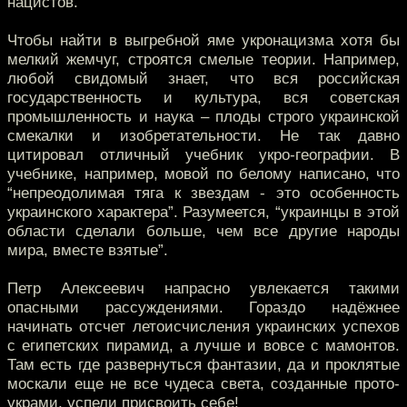
нацистов.
Чтобы найти в выгребной яме укронацизма хотя бы
мелкий жемчуг, строятся смелые теории. Например,
любой свидомый знает, что вся российская
государственность и культура, вся советская
промышленность и наука – плоды строго украинской
смекалки и изобретательности. Не так давно
цитировал отличный учебник укро-географии. В
учебнике, например, мовой по белому написано, что
“непреодолимая тяга к звездам - ​​это особенность
украинского характера”. Разумеется, “украинцы в этой
области сделали больше, чем все другие народы
мира, вместе взятые”.
Петр Алексеевич напрасно увлекается такими
опасными рассуждениями. Гораздо надёжнее
начинать отсчет летоисчисления украинских успехов
с египетских пирамид, а лучше и вовсе с мамонтов.
Там есть где развернуться фантазии, да и проклятые
москали еще не все чудеса света, созданные прото-
украми, успели присвоить себе!