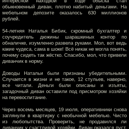
интересной находкой в ходе обыска стал
обыкновенный диван, плотно набитый деньгами. На
мебельном депозите оказалось 630 миллионов
рублей.
54-летняя Наталья Бибик, скромный бухгалтер и
соучредитель дюжины шарашкиных контор по
обналичке, изумленно развела руками. Мол, вот ведь
какие чудеса, сама в шоке! Всё никак не могла понять,
почему сидеть так жёстко. Спасибо, мол, что привели
диванчик в норму.
Доводы Натальи были признаны убедительными.
Случается в жизни и не такое, 12 стульев, наверно,
все читали. Деньги были описаны и изъяты,
загадочный диван оставили под присмотром хозяйки
на перевоспитание.
Через восемь месяцев, 19 июля, оперативники снова
заглянули в квартирку с необычной мебелью. Чисто
из любопытства. Проверить, не продавился ли
диванчик у счастливой хозяйки. Диван оказался пуст,