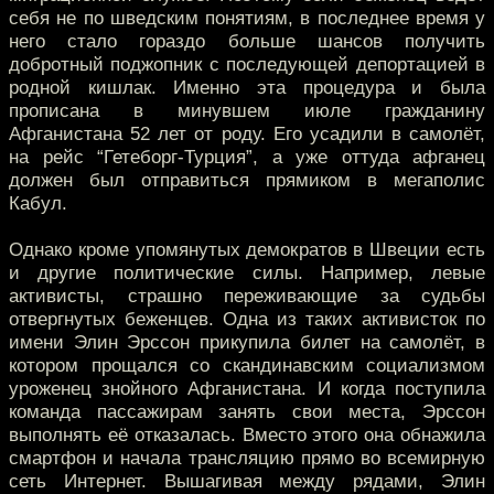
себя не по шведским понятиям, в последнее время у
него стало гораздо больше шансов получить
добротный поджопник с последующей депортацией в
родной кишлак. Именно эта процедура и была
прописана в минувшем июле гражданину
Афганистана 52 лет от роду. Его усадили в самолёт,
на рейс “Гетеборг-Турция”, а уже оттуда афганец
должен был отправиться прямиком в мегаполис
Кабул.
Однако кроме упомянутых демократов в Швеции есть
и другие политические силы. Например, левые
активисты, страшно переживающие за судьбы
отвергнутых беженцев. Одна из таких активисток по
имени Элин Эрссон прикупила билет на самолёт, в
котором прощался со скандинавским социализмом
уроженец знойного Афганистана. И когда поступила
команда пассажирам занять свои места, Эрссон
выполнять её отказалась. Вместо этого она обнажила
смартфон и начала трансляцию прямо во всемирную
сеть Интернет. Вышагивая между рядами, Элин