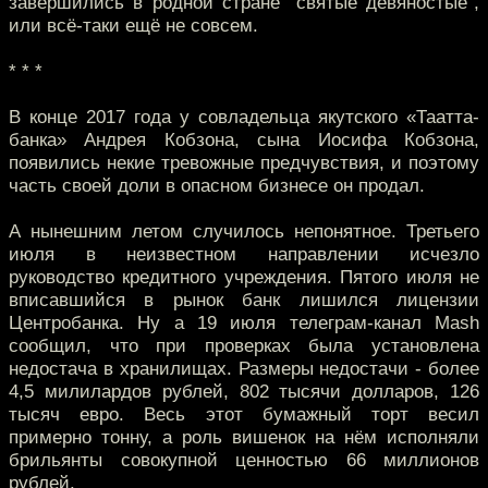
завершились в родной стране “святые девяностые”,
или всё-таки ещё не совсем.
* * *
В конце 2017 года у совладельца якутского «Таатта-
банка» Андрея Кобзона, сына Иосифа Кобзона,
появились некие тревожные предчувствия, и поэтому
часть своей доли в опасном бизнесе он продал.
А нынешним летом случилось непонятное. Третьего
июля в неизвестном направлении исчезло
руководство кредитного учреждения. Пятого июля не
вписавшийся в рынок банк лишился лицензии
Центробанка. Ну а 19 июля телеграм-канал Mash
сообщил, что при проверках была установлена
недостача в хранилищах. Размеры недостачи - более
4,5 милилардов рублей, 802 тысячи долларов, 126
тысяч евро. Весь этот бумажный торт весил
примерно тонну, а роль вишенок на нём исполняли
брильянты совокупной ценностью 66 миллионов
рублей.