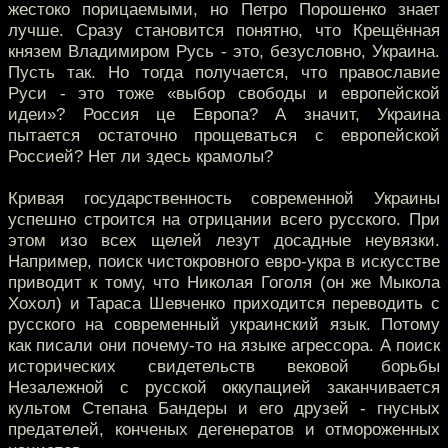
жестоко порицаемыми, но Петро Порошенко знает
лучше. Сразу становится понятно, что Крещённая
князем Владимиром Русь - это, безусловно, Украина.
Пусть так. Но тогда получается, что православие
Руси - это тоже «выбор свободы и европейской
идеи»? Россия це Европа? А значит, Украина
пытается остаточно прощеваться с европейской
Россией? Нет ли здесь крамолы?
Кривая государственность современной Украины
успешно строится на отрицании всего русского. При
этом изо всех щелей лезут досадные неувязки.
Например, поиск чистокровного евро-укра в искусстве
приводит к тому, что Николая Гоголя (он же Мыкола
Хохол) и Тараса Шевченко приходится переводить с
русского на современный украинский язык. Потому
как писали они почему-то на языке агрессора. А поиск
исторических свидетельств вековой борьбы
Незалежной с русской оккупацией заканчивается
культом Степана Бандеры и его друзей - гнусных
предателей, конченых дегенератов и отмороженных