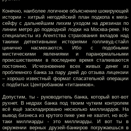
Конечно, наиболее логичное объяснение шокирующей
истории - хитрый негодяйский план подкопа к мега-
сейфу с дальнейшим лихим уходом на дрезинах по
линии метро до подводной лодки на Москва-реке. Но
специалисты из Агентства страхования вкладов над
такими детективными историями голливуд-стайл
цинично насмехаются. Ибо с подобными
мистическими явлениями и паранормальными
происшествиями в последнее время сталкиваются
постоянно. Исчезновение всех живых денег из
проблемного банка за пару дней до отзыва лицензии
– хорошо известный формат спасательной операции
с подбитых Центробанком «титаников».
Допустим, ты - руководитель банка, который вот-вот
рухнет. В недрах банка под твоим чутким контролем
всё ещё заскладировано несколько миллиардов. На
вывод бизнеса из крутого пике уже не хватит, но всё-
таки миллиарды - это миллиарды. И вот ты в
окружении верных друзей-банкиров погружаешься в