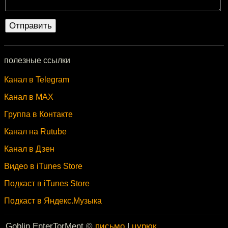
полезные ссылки
Канал в Telegram
Канал в MAX
Группа в Контакте
Канал на Rutube
Канал в Дзен
Видео в iTunes Store
Подкаст в iTunes Store
Подкаст в Яндекс.Музыка
Goblin EnterTorMent ©
письмо
|
цурюк