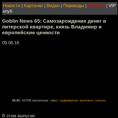
Новости
|
Картинки
|
Видео
|
Переводы
|
Магазин
|
VIP
клуб
Goblin News 65: Самозарождение денег в
питерской квартире, князь Владимир и
европейские ценности
09.08.18
25:30
|
423786 просмотров
|
текст
|
аудиоверсия
|
вконтакте
|
скачать
В этом выпуске: