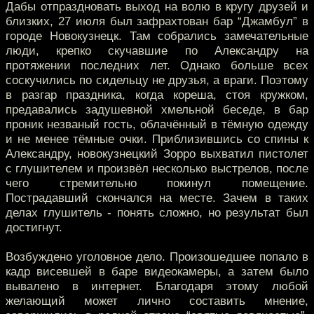
Дабы отпраздновать выход на волю в кругу друзей и
близких, 27 июля был зафрахтован бар “Джамбул” в
городе Новокузнецк. Там собрались замечательные
люди, крепко скучавшие по Александру на
протяжении последних лет. Однако больше всех
соскучились по сидельцу не друзья, а враги. Поэтому
в разгар праздника, когда кореша, стоя кружком,
предавались задушевной хмельной беседе, в бар
проник незваный гость, облачённый в тёмную одежду
и не менее тёмные очки. Приблизившись со спины к
Александру, новокузнецкий Зорро выхватил пистолет
с глушителем и произвёл несколько выстрелов, после
чего стремительно покинул помещение.
Пострадавший скончался на месте. Зачем в таких
делах глушитель - понять сложно, но результат был
достигнут.
Возбуждено уголовное дело. Произошедшее попало в
кадр висевшей в баре видеокамеры, а затем было
вывалено в интернет. Благодаря этому любой
желающий может лично составить мнение,