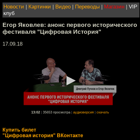
Новости
|
Картинки
|
Видео
|
Переводы
|
Магазин
|
VIP
клуб
Егор Яковлев: анонс первого исторического
фестиваля "Цифровая История"
17.09.18
13:02
|
35653 просмотра
|
аудиоверсия
|
скачать
Купить билет
"Цифровая история" ВКонтакте