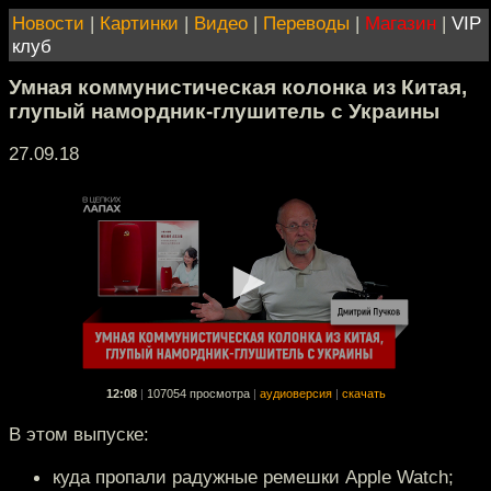
Новости
|
Картинки
|
Видео
|
Переводы
|
Магазин
|
VIP
клуб
Умная коммунистическая колонка из Китая,
глупый намордник-глушитель c Украины
27.09.18
12:08
|
107054 просмотра
|
аудиоверсия
|
скачать
В этом выпуске:
куда пропали радужные ремешки Apple Watch;