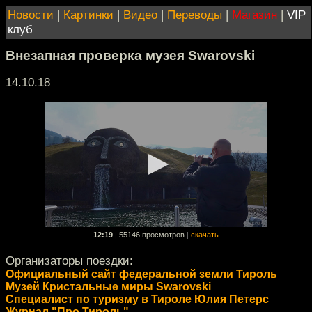
Новости
|
Картинки
|
Видео
|
Переводы
|
Магазин
|
VIP
клуб
Внезапная проверка музея Swarovski
14.10.18
12:19
|
55146 просмотров
|
скачать
Организаторы поездки:
Официальный сайт федеральной земли Тироль
Музей Кристальные миры Swarovski
Специалист по туризму в Тироле Юлия Петерс
Журнал "Про Тироль"