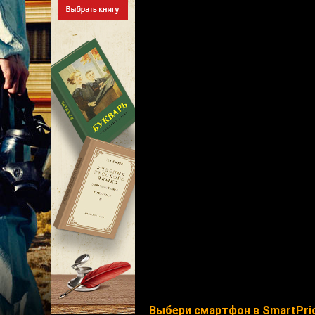
Выбери смартфон в SmartPri