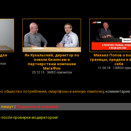
 для
Ян Кухальский, директор по
Михаил Попов о по
новым бизнесам и
границы, предела и 
отра
партнерствам компании
себя
МегаФон
11.04.18 130903 про
23.12.15 36092 просмотра
о общество потребления, смартфоны и вечную лампочку
, комментарии:
 пишут
|
Поделиться ссылкой
о после проверки модератором!