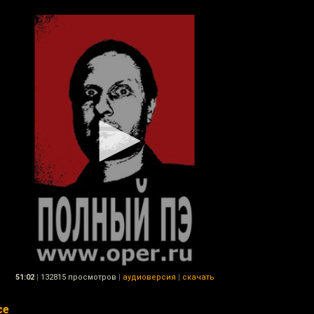
51:02
|
132815 просмотров
|
аудиоверсия
|
скачать
ce