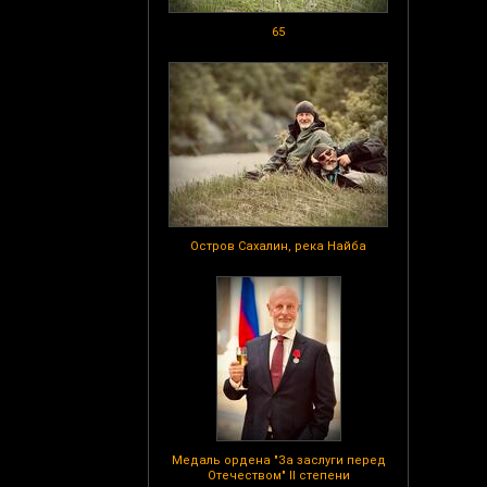
65
Остров Сахалин, река Найба
Медаль ордена "За заслуги перед
Отечеством" II степени