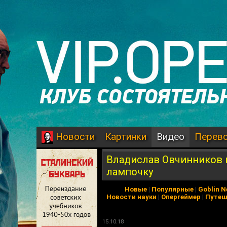
Картинки
Видео
Перев
Новости
Владислав Овчинников 
лампочку
Новые
|
Популярные
|
Goblin 
Новости науки
|
Опергеймер
|
Путеш
15.10.18