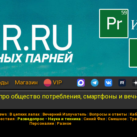
оды
Магазин
VIP
про общество потребления, смартфоны и веч
News
|
В цепких лапах
|
Вечерний Излучатель
|
Вопросы и ответы
|
Каб
ествия
|
Разведопрос
-
Наука и техника
|
Синий Фил
|
Смешное
|
Тре
Персоналии
|
Разное