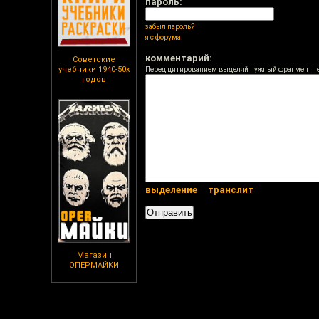
пароль:
забыл пароль?
я с форума!
комментарий:
Советские
учебники 1940-50х
Перед цитированием выделяй нужный фрагмент т
годов
выделение
транслит
Магазин
ОПЕРМАЙКИ