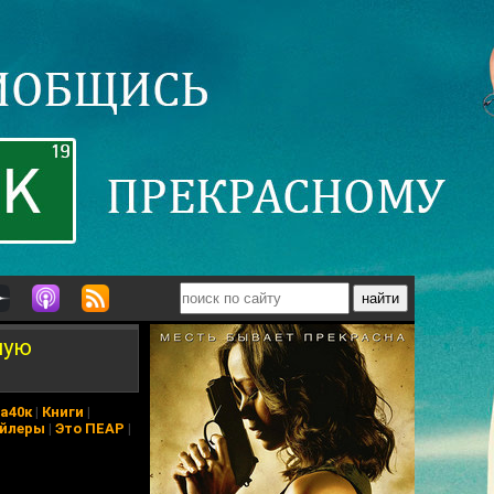
ную
а40к
|
Книги
|
йлеры
|
Это ПЕАР
|