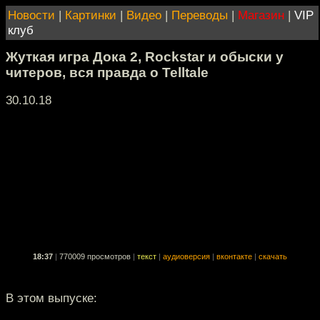
Новости
|
Картинки
|
Видео
|
Переводы
|
Магазин
|
VIP
клуб
Жуткая игра Дока 2, Rockstar и обыски у
читеров, вся правда о Telltale
30.10.18
18:37
|
770009 просмотров
|
текст
|
аудиоверсия
|
вконтакте
|
скачать
В этом выпуске: