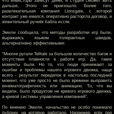
что инвесторы занесут денег, и студия сможет жить
дальше. Этого не произошло. Более того,
развлекательная компания Lionsgate, с которой
контракт уже имелся, оперативно расторгла договор, и
живительный ручеёк бабла иссяк.
Эмили сообщила, что методы разработки игр были,
выражаясь языком толерантных шведов,
альтернативно эффективными:
“Многие ругали Telltale за большое количество багов и
отсутствие плавности в работе игр. Да, такие
моменты были. Но то, что люди принимают за
ошибки и проблемы нашего игрового движка, чаще
всего - результат переделок в настолько последний
момент, что уже просто не было времени выправить
кинематографичность или анимацию. То, что вы
видели, было продуктом не кривого игрового движка,
а кривой системы управления компанией”.
По мнению Эмили, начальство не особо понимало
публику, на которую работало. Например, игру про