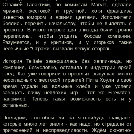
Стражей Галактики, по комиксам Marvel, сделали
мрачной, жестокой и грустной, хотя франшиза
известна юмором и яркими цветами. Исполнители
боялись перечить начальству, чтобы не вылететь с
проектов. В итоге первые два эпизода были срочно
переписаны, чтобы угодить боссам компании.
Разумеется, и у критиков, и у игорьков такие
необычные “Стражи” вызвали лёгкую оторопь.
История Telltale завершилась без хеппи-энда, но
компания, безусловно, оставила в индустрии яркий
след. Как уже говорили в прошлых выпусках, много
несогласных c жестокой тиранией Пита Хоули в своё
время удрали на вольные хлеба и уже успели
забацать пачку неплохих игр - тот же Firewatch,
например. Теперь такая возможность есть и у
остальных.
Поглядим, способны ли на что-нибудь граждане,
которые много лет знали - как надо, но страдали от
притеснений и несправедливости. Ждём сюжетно-