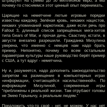
штрафуют на суммы до 50 миллионов евро, а мы
почему-то стесняемся этот ценный опыт перенимать.
Царящие на неметчине лютые игровые порядки
известны каждому. Зелёная кровь, никаких нацистов,
никаких упоминаний наркотиков, даже если речь про
Fallout 3, длинный список запрещённых мега-хитов
типа Gears of War, и прочая дичь. Свастику, кстати, в
августе внезапно разрешили. Гражданка Мизулина
уверена, что именно с немцев нам надо брать
пример. Непонятно, почему по всем остальным
параметрам культуры наше руководство берёт пример
с США, а тут вдруг - неметчина.
Ну и, разумеется, надо дополнить законодательство
запретом на размещение в компьютерных играх
«информации, считающейся насильственной». По
информации Мизулиной, современные игры
“приближены к реальной жизни. Там отрубают головы
не Змею Горынычу, а реальным людям.”
Предложить что-то своё - нет, не можем. У нас нет