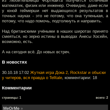
из любительницы Фортнайта получится отличный
математик, физик или инженер. Очевидно, даже если
у юной геймерши нет выдающихся результатов в
точных науках - это не потому, что она тупенькая, а
потому, что надо помочь, подтолкнуть и направить.
Над британскими учёными в наших широтах принято
смеяться, но зерно истины в выводах Анесы Хосейн,
возможно, есть.
А на сегодня всё. До новых встреч.
В новостях
30.10.18 17:02
Жуткая игра Дока 2, Rockstar и обыски
у читеров, вся правда о Telltale
, комментарии: 18
Комментарии
cтраницы: 1
всего: 2
MeOrMe
»