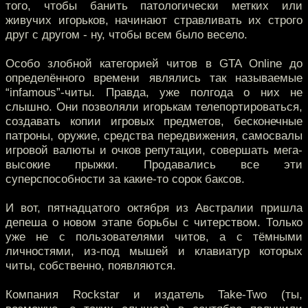
того, чтобы банить патологически метких или
живучих игорьков, начинают стравливать их строго
друг с другом - ну, чтобы всем было весело.
Особо злобной категорией читов в GTA Online до
определённого времени являлись так называемые
“infamous”-читы. Правда, уже полгода о них не
слышно. Они позволяли игорькам телепортироваться,
создавать копии игровых предметов, бесконечные
патроны, оружие, средства передвижения, самосвалы
игровой валюты и очков репутации, совершать мега-
высокие прыжки. Продавались все эти
суперспособности за какие-то сорок баксов.
И вот, пятнадцатого октября из Австралии пришла
депеша о новом этапе борьбы с читерством. Только
уже не с пользователями читов, а с тёмными
личностями, из-под мышей и клавиатур которых
читы, собственно, появляются.
Компания Rockstar и издатель Take-Two (ты,