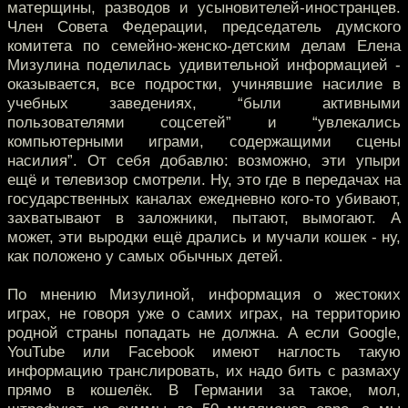
матерщины, разводов и усыновителей-иностранцев.
Член Совета Федерации, председатель думского
комитета по семейно-женско-детским делам Елена
Мизулина поделилась удивительной информацией -
оказывается, все подростки, учинявшие насилие в
учебных заведениях, “были активными
пользователями соцсетей” и “увлекались
компьютерными играми, содержащими сцены
насилия”. От себя добавлю: возможно, эти упыри
ещё и телевизор смотрели. Ну, это где в передачах на
государственных каналах ежедневно кого-то убивают,
захватывают в заложники, пытают, вымогают. А
может, эти выродки ещё дрались и мучали кошек - ну,
как положено у самых обычных детей.
По мнению Мизулиной, информация о жестоких
играх, не говоря уже о самих играх, на территорию
родной страны попадать не должна. А если Google,
YouTube или Facebook имеют наглость такую
информацию транслировать, их надо бить с размаху
прямо в кошелёк. В Германии за такое, мол,