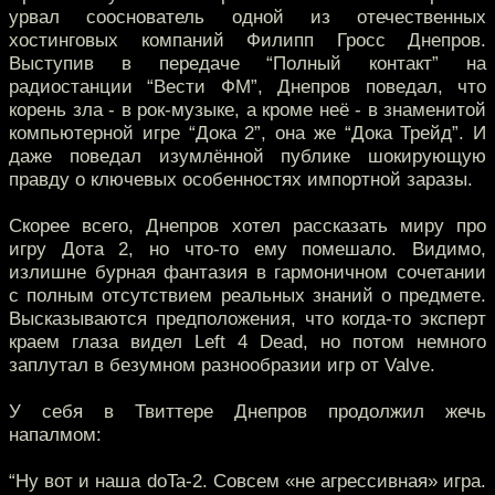
урвал сооснователь одной из отечественных
хостинговых компаний Филипп Гросс Днепров.
Выступив в передаче “Полный контакт” на
радиостанции “Вести ФМ”, Днепров поведал, что
корень зла - в рок-музыке, а кроме неё - в знаменитой
компьютерной игре “Дока 2”, она же “Дока Трейд”. И
даже поведал изумлённой публике шокирующую
правду о ключевых особенностях импортной заразы.
Скорее всего, Днепров хотел рассказать миру про
игру Дота 2, но что-то ему помешало. Видимо,
излишне бурная фантазия в гармоничном сочетании
с полным отсутствием реальных знаний о предмете.
Высказываются предположения, что когда-то эксперт
краем глаза видел Left 4 Dead, но потом немного
заплутал в безумном разнообразии игр от Valve.
У себя в Твиттере Днепров продолжил жечь
напалмом:
“Ну вот и наша doTa-2. Совсем «не агрессивная» игра.