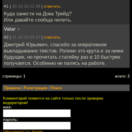
#1 |
30.10.18 21:38
|
ответить
Куда занести на Дока Трейд?
Или давайте сообща пилить.
Valar
»
#2 |
31.10.18 09:47
|
ответить
Дмитрий Юрьевич, спасибо за оперативное
выкладывание текстов. Ролики это крута и за ними
будущее, но прочитать статейку раз в 10 быстрее
получается. Особенно не палясь на работе.
cтраницы: 1
всего: 2
Правила
|
Регистрация
|
Поиск
Комментарий появится на сайте только после проверки
модератором!
имя:
пароль:
забыл пароль?
|
я с форума