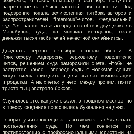
возможно, о таких слышал) в сентябре получили
разрешение на обыск частной собственности. Под
подозрение попала великолепная пятёрка авторов и
распространителей “infamous”-читов. Федеральный
суд Австралии выписал ордер на обыск двух домов в
Мельбурне, куда, по мнению игроделов, текли
денежки тысяч любителей нечестной онлайн-игры.
Двадцать первого сентября прошли обыски. А
Кристоферу Андерсону, верховному повелителю
читов, решением суда заморозили счета. Чтобы не
растратил бабло - впереди суды с Rockstar, деньги
могут очень пригодиться для выплат компенсаций
игроделам. А на счетах у него, между прочим, почти
триста тыщ австрало-баксов.
Случилось это, как уже сказал, в прошлом месяце, но
в прессу сведения просочились буквально на днях.
Говорят, у читеров ещё есть возможность обжаловать
постановления суда. Но чем кончится их
противостояние с профессиональными юристами из