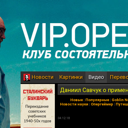
Картинки
Видео
Перев
Новости
Даниил Савчук о примен
Новые
|
Популярные
|
Goblin 
Новости науки
|
Опергеймер
|
Путеш
04.12.18