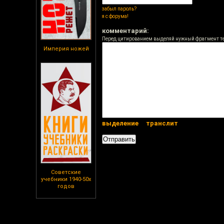
забыл пароль?
я с форума!
комментарий:
Перед цитированием выделяй нужный фрагмент т
Империя ножей
выделение
транслит
Советские
учебники 1940-50х
годов