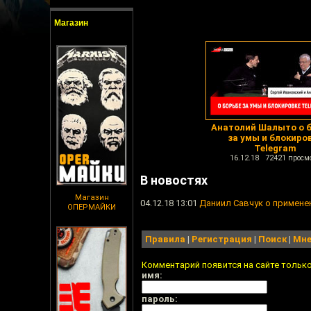
Магазин
Анатолий Шалыто о 
за умы и блокиро
Telegram
16.12.18 72421 просм
В новостях
Магазин
04.12.18 13:01
Даниил Савчук о применен
ОПЕРМАЙКИ
Правила
|
Регистрация
|
Поиск
|
Мне
Комментарий появится на сайте тольк
имя:
пароль: