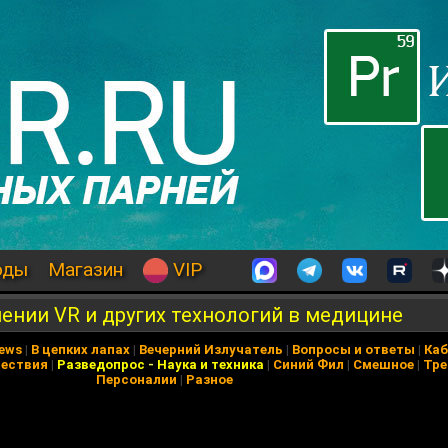
оды
Магазин
VIP
ении VR и других технологий в медицине
News
|
В цепких лапах
|
Вечерний Излучатель
|
Вопросы и ответы
|
Каб
ествия
|
Разведопрос
-
Наука и техника
|
Синий Фил
|
Смешное
|
Тре
Персоналии
|
Разное