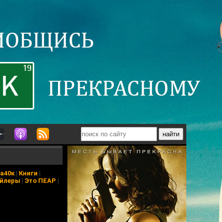
а40к
|
Книги
|
йлеры
|
Это ПЕАР
|