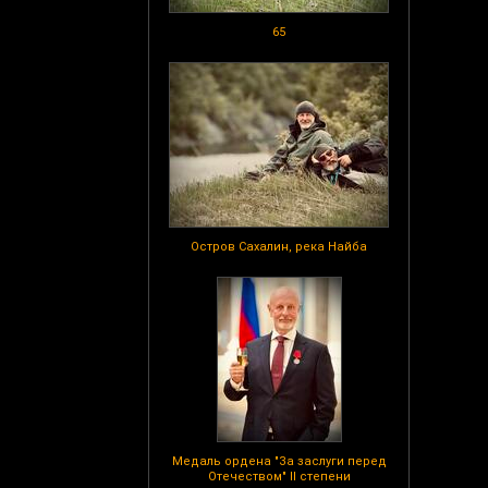
65
Остров Сахалин, река Найба
Медаль ордена "За заслуги перед
Отечеством" II степени