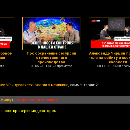
борьбе
Про сохранение ресурсов
Александр Чирцов п
вке
отечественного
тела на орбиту и ко
производства
скорости
отр
30.06.23 114923 просмотра
08.11.18 73260 прос
ии VR и других технологий в медицине
, комментарии: 2
 пишут
|
Поделиться ссылкой
о после проверки модератором!