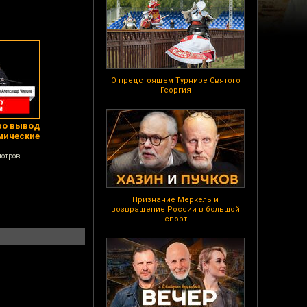
О предстоящем Турнире Святого
Георгия
ро вывод
смические
мотров
Признание Меркель и
возвращение России в большой
спорт