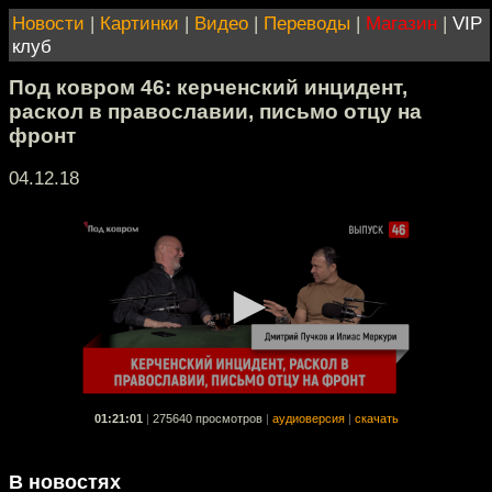
Новости
|
Картинки
|
Видео
|
Переводы
|
Магазин
|
VIP
клуб
Под ковром 46: керченский инцидент,
раскол в православии, письмо отцу на
фронт
04.12.18
01:21:01
|
275640 просмотров
|
аудиоверсия
|
скачать
В новостях