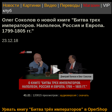
Новости
|
Картинки
|
Видео
|
Переводы
|
Магазин
|
VIP
клуб
Олег Соколов о новой книге "Битва трех
императоров. Наполеон, Россия и Европа.
1799-1805 гг."
23.12.18
41:21
|
120815 просмотров
|
аудиоверсия
|
скачать
Урвать книгу "Битва трёх императоров" в OperShop