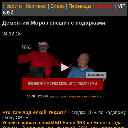
Новости
|
Картинки
|
Видео
|
Переводы
|
Магазин
|
VIP
клуб
Дементий Мороз спешит с подарками
24.12.18
13:08
|
122758 просмотров
|
аудиоверсия
|
скачать
Что там под ёлкой тикает?
- скидка 10% по кодовому
слову OPER
Успейте урвать свой ИБП Eaton 9SX до Нового года
Купить Automatic со скидкой 10% по промокоду