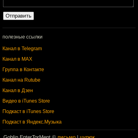
полезные ссылки
Канал в Telegram
Канал в MAX
Группа в Контакте
Канал на Rutube
Канал в Дзен
Видео в iTunes Store
Подкаст в iTunes Store
Подкаст в Яндекс.Музыка
Goblin EnterTorMent ©
письмо
|
цурюк