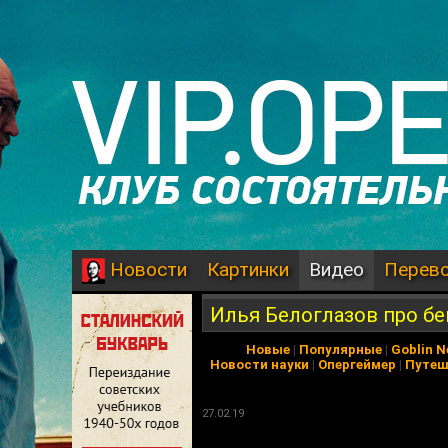
Картинки
Видео
Перев
Новости
Илья Белоглазов про бе
Новые
|
Популярные
|
Goblin 
Новости науки
|
Опергеймер
|
Путеш
27.02.19