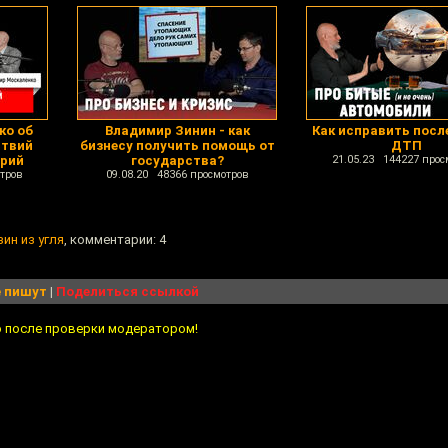
ко об
Владимир Зинин - как
Как исправить посл
ствий
бизнесу получить помощь от
ДТП
рий
государства?
21.05.23 144227 прос
тров
09.08.20 48366 просмотров
ин из угля
, комментарии: 4
 пишут
|
Поделиться ссылкой
о после проверки модератором!