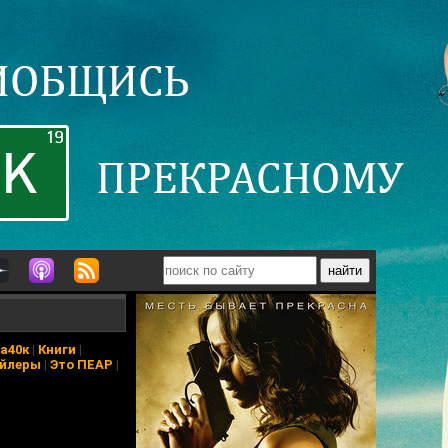
а40к
|
Книги
|
йлеры
|
Это ПЕАР
|