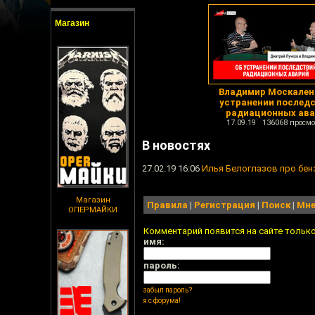
Магазин
Владимир Москален
устранении послед
радиационных ава
17.09.19 136068 просмо
В новостях
27.02.19 16:06
Илья Белоглазов про бенз
Магазин
Правила
|
Регистрация
|
Поиск
|
Мне
ОПЕРМАЙКИ
Комментарий появится на сайте тольк
имя:
пароль:
забыл пароль?
я с форума!