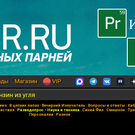
оды
Магазин
VIP
нзин из угля
News
|
В цепких лапах
|
Вечерний Излучатель
|
Вопросы и ответы
|
Каб
ествия
|
Разведопрос
-
Наука и техника
|
Синий Фил
|
Смешное
|
Тре
Персоналии
|
Разное