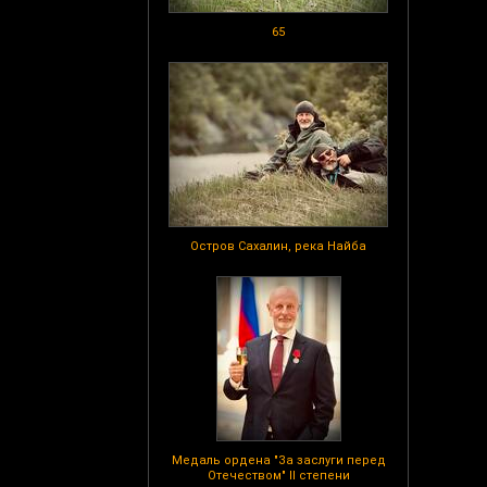
65
Остров Сахалин, река Найба
Медаль ордена "За заслуги перед
Отечеством" II степени