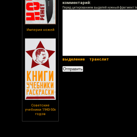
комментарий:
Перед цитированием выделяй нужный фрагмент т
Империя ножей
выделение
транслит
Советские
учебники 1940-50х
годов