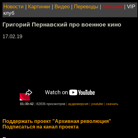
Новости
|
Картинки
|
Видео
|
Переводы
|
Магазин
|
VIP
клуб
Григорий Пернавский про военное кино
17.02.19
01:30:42
|
82836 просмотров
|
аудиоверсия
|
youtube
|
скачать
Поддержать проект "Архивная революция"
Подписаться на канал проекта