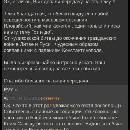
Эх, если бы Вы сделали передачу на эту тему !!
Тема благодатная, особенно ввиду ее слабой
освещенности в массовом сознании.
Иловайский, как мне кажется , один только и писал
на эту тему "от и до".
От куликовской битвы до окончания гражданских
войн в Литве и Руси , чудесным образом
совпавшими с падением Константинополя.
Было бы чрезвычайно интресно узнать Ваш
незашоренный взгляд на все эти события.
Спасибо большое за ваши передачи.
EVY
»
#2 |
05.04.19 23:12
|
ответить
Ох, что-то в этот раз уважаемого гостя понесло...))
Собственные личные ассоциации это хорошо, но
про самого Брейгеля можно было бы и побольше.
Клим Санычу респект за терпение! Видно, что было
трудно, но Вы справились!))