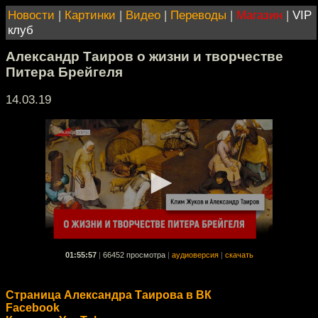
Новости
|
Картинки
|
Видео
|
Переводы
|
Магазин
|
VIP
клуб
Александр Таиров о жизни и творчестве
Питера Брейгеля
14.03.19
01:55:57
|
66452 просмотра
|
аудиоверсия
|
скачать
Страница Александра Таирова в ВК
Facebook