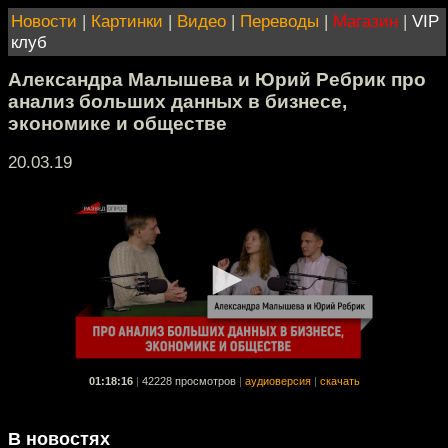
Новости
|
Картинки
|
Видео
|
Переводы
|
Магазин
|
VIP
клуб
Александра Малышева и Юрий Ребрик про
анализ больших данных в бизнесе,
экономике и обществе
20.03.19
01:18:16
|
42228 просмотров
|
аудиоверсия
|
скачать
В новостях