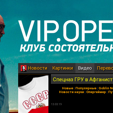
Картинки
Видео
Перев
Новости
Спецназ ГРУ в Афганис
Новые
|
Популярные
|
Goblin 
Новости науки
|
Опергеймер
|
Пу
13.03.19