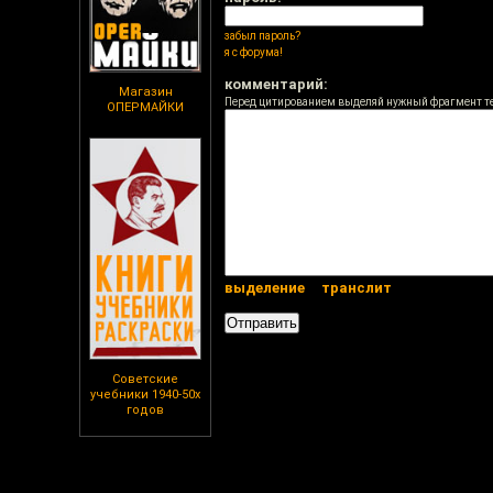
забыл пароль?
я с форума!
комментарий:
Магазин
Перед цитированием выделяй нужный фрагмент т
ОПЕРМАЙКИ
выделение
транслит
Советские
учебники 1940-50х
годов