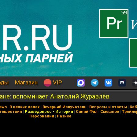
оды
Магазин
VIP
тане: вспоминает Анатолий Журавлёв
News
|
В цепких лапах
|
Вечерний Излучатель
|
Вопросы и ответы
|
Каб
тешествия
|
Разведопрос
-
История
|
Синий Фил
|
Смешное
|
Трейле
Персоналии
|
Разное