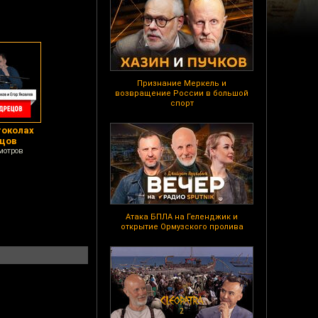
Признание Меркель и
возвращение России в большой
спорт
токолах
ецов
мотров
Атака БПЛА на Геленджик и
открытие Ормузского пролива