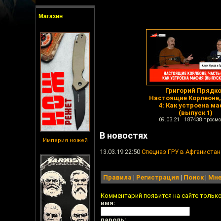
Магазин
Григорий Прядко
Настоящие Корлеоне,
4: Как устроена м
(выпуск 1)
09.03.21 187438 просмо
В новостях
Империя ножей
13.03.19 22:50
Спецназ ГРУ в Афганиста
Правила
|
Регистрация
|
Поиск
|
Мне
Комментарий появится на сайте тольк
имя:
пароль: