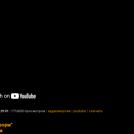
:29:01
|
1716650 просмотров
|
аудиоверсия
|
youtube
|
скачать
форм"
а