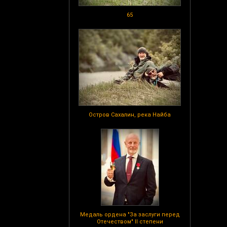
65
Остров Сахалин, река Найба
Медаль ордена "За заслуги перед
Отечеством" II степени