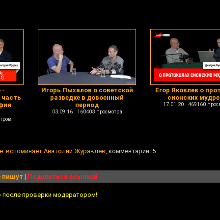
 -
Игорь Пыхалов о советской
Егор Яковлев о про
 часть
разведке в довоенный
сионских мудр
афия
период
17.01.20 469160 прос
03.09.16 160403 просмотра
тров
не: вспоминает Анатолий Журавлёв
, комментарии: 5
 пишут
|
Поделиться ссылкой
о после проверки модератором!