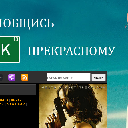
а40к
|
Книги
|
ры
|
Это ПЕАР
|