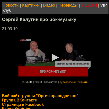
Новости
|
Картинки
|
Видео
|
Переводы
|
Магазин
|
VIP
клуб
Сергей Калугин про рок-музыку
21.03.19
01:54:31
|
206933 просмотра
|
аудиоверсия
|
скачать
Веб-сайт группы "Оргия праведников"
Группа ВКонтакте
Страница в Facebook
Канал Youtube