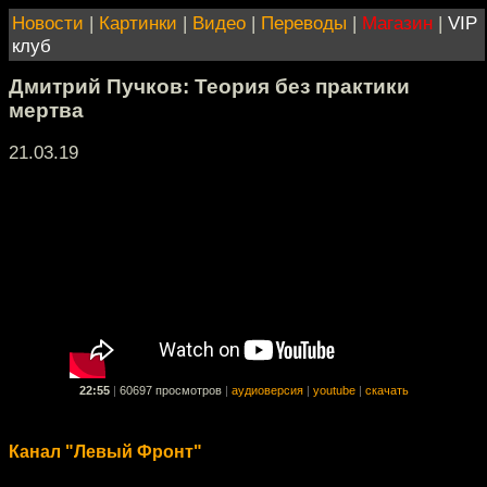
Новости
|
Картинки
|
Видео
|
Переводы
|
Магазин
|
VIP
клуб
Дмитрий Пучков: Теория без практики
мертва
21.03.19
22:55
|
60697 просмотров
|
аудиоверсия
|
youtube
|
скачать
Канал "Левый Фронт"