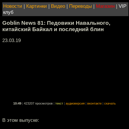
Новости
|
Картинки
|
Видео
|
Переводы
|
Магазин
|
VIP
клуб
Goblin News 81: Педовики Навального,
китайский Байкал и последний блин
23.03.19
10:49
|
423207 просмотров
|
текст
|
аудиоверсия
|
вконтакте
|
скачать
В этом выпуске: