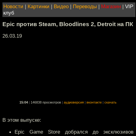
Новости
|
Картинки
|
Видео
|
Переводы
|
Магазин
|
VIP
клуб
Epic против Steam, Bloodlines 2, Detroit на ПК
26.03.19
15:04
|
146838 просмотров
|
аудиоверсия
|
вконтакте
|
скачать
В этом выпуске:
Epic Game Store добрался до эксклюзивов