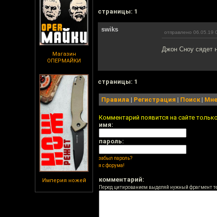
cтраницы: 1
swiks
отправлено 06.05.19 
Джон Сноу сядет н
Магазин
ОПЕРМАЙКИ
cтраницы: 1
Правила
|
Регистрация
|
Поиск
|
Мне
Комментарий появится на сайте тольк
имя:
пароль:
забыл пароль?
я с форума!
комментарий:
Империя ножей
Перед цитированием выделяй нужный фрагмент т