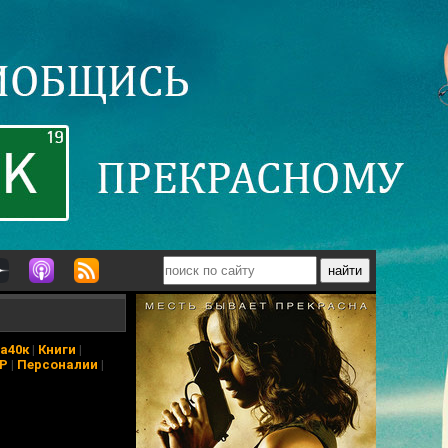
а40к
|
Книги
|
АР
|
Персоналии
|