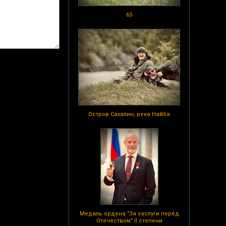
65
Остров Сахалин, река Найба
Медаль ордена "За заслуги перед
Отечеством" II степени