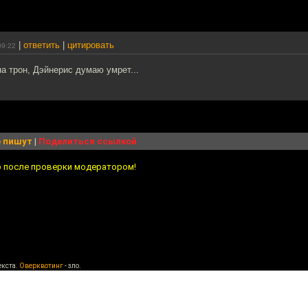
|
ответить
|
цитировать
09:22
а трон, Дэйнерис думаю умрет...
 пишут
|
Поделиться ссылкой
о после проверки модератором!
екста.
Оверквотинг
- зло.