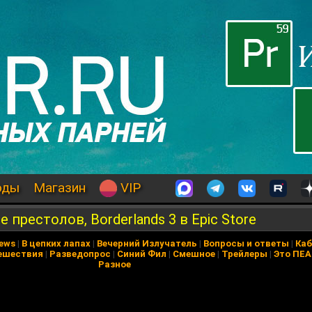
оды
Магазин
VIP
ре престолов, Borderlands 3 в Epic Store
News
|
В цепких лапах
|
Вечерний Излучатель
|
Вопросы и ответы
|
Каб
ешествия
|
Разведопрос
|
Синий Фил
|
Смешное
|
Трейлеры
|
Это ПЕ
Разное