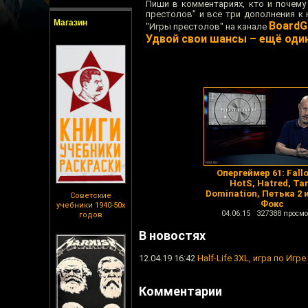
Пиши в комментариях, кто и почему
престолов” и все три дополнения к 
Магазин
BoardG
"Игры престолов" на канале
Удвой свои шансы – ещё оди
Опергеймер 61: Fallo
HotS, Hatred, Ta
Domination, Петька 2 
Советские
Фокс
учебники 1940-50х
04.06.15 327388 просмо
годов
В новостях
12.04.19 16:42
Half-Life 3XL, игра по Игр
Комментарии