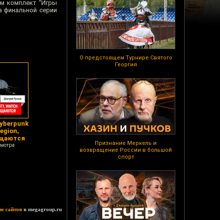
ем комплект “Игры
а финальной серии
О предстоящем Турнире Святого
Георгия
Cyberpunk
egion,
ащаются
Признание Меркель и
смотра
возвращение России в большой
спорт
ие сайтов
в megagroup.ru