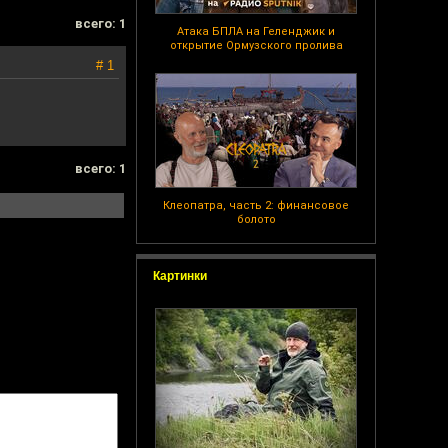
всего: 1
Атака БПЛА на Геленджик и
открытие Ормузского пролива
# 1
всего: 1
Клеопатра, часть 2: финансовое
болото
Картинки