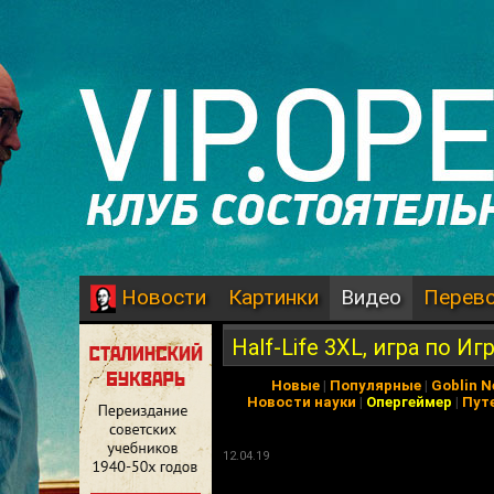
Картинки
Видео
Перев
Новости
Half-Life 3XL, игра по Иг
Новые
|
Популярные
|
Goblin 
Новости науки
|
Опергеймер
|
Пут
12.04.19