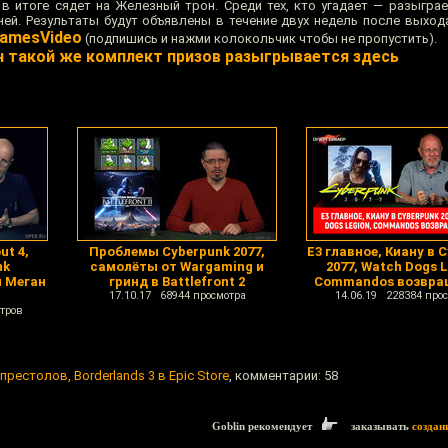
 в итоге сядет на Железный трон. Среди тех, кто угадает — разыгра
ней. Результаты будут объявлены в течение двух недель после выход
amesVideo
(подпишись и нажми колокольчик чтобы не пропустить).
н такой же комплект призов разыгрывается здесь
ut 4,
Проблемы Cyberpunk 2077,
Е3 главное, Киану в 
nk
самолёты от Wargaming и
2077, Watch Dogs L
и Меган
гринд в Battlefront 2
Commandos возвр
17.10.17 68944 просмотра
14.06.19 228384 про
тров
е престолов, Borderlands 3 в Epic Store
, комментарии: 58
Goblin рекомендует
заказывать
создан