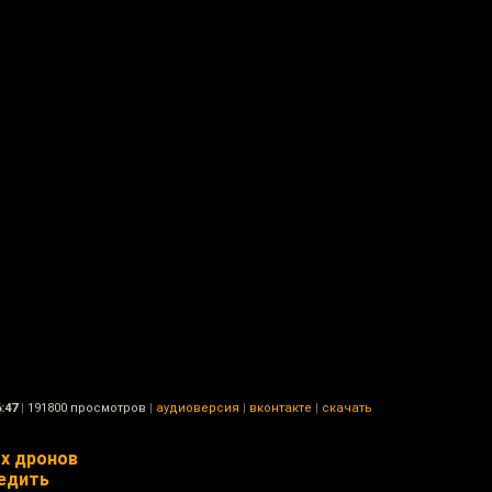
:47
|
191800 просмотров
|
аудиоверсия
|
вконтакте
|
скачать
х дронов
бедить