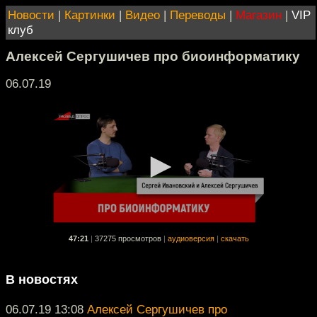
Новости
|
Картинки
|
Видео
|
Переводы
|
Магазин
|
VIP
клуб
Алексей Сергушичев про биоинформатику
06.07.19
47:21
|
37275 просмотров
|
аудиоверсия
|
скачать
В новостях
06.07.19 13:08
Алексей Сергушичев про