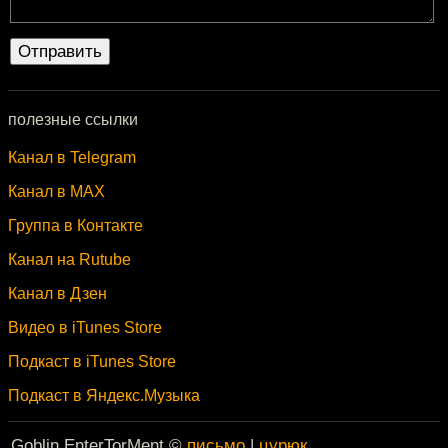
полезные ссылки
Канал в Telegram
Канал в MAX
Группа в Контакте
Канал на Rutube
Канал в Дзен
Видео в iTunes Store
Подкаст в iTunes Store
Подкаст в Яндекс.Музыка
Goblin EnterTorMent ©
письмо
|
цурюк