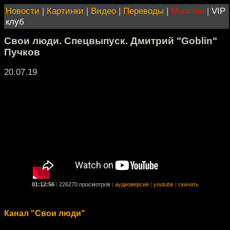
Новости
|
Картинки
|
Видео
|
Переводы
|
Магазин
|
VIP
клуб
Свои люди. Спецвыпуск. Дмитрий "Goblin"
Пучков
20.07.19
01:12:56
|
226270 просмотров
|
аудиоверсия
|
youtube
|
скачать
Канал "Свои люди"