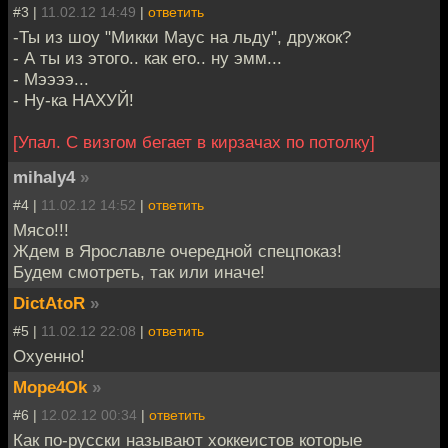
#3 |
11.02.12 14:49
|
ответить
-Ты из шоу "Микки Маус на льду", дружок?
- А ты из этого.. как его.. ну эмм...
- Мээээ...
- Ну-ка НАХУЙ!
[Упал. С визгом бегает в кирзачах по потолку]
mihaly4
»
#4 |
11.02.12 14:52
|
ответить
Мясо!!!
Ждем в Ярославле очередной спецпоказ!
Будем смотреть, так или иначе!
DictAtoR
»
#5 |
11.02.12 22:08
|
ответить
Охуенно!
Mope4Ok
»
#6 |
12.02.12 00:34
|
ответить
Как по-русски называют хоккеистов которые