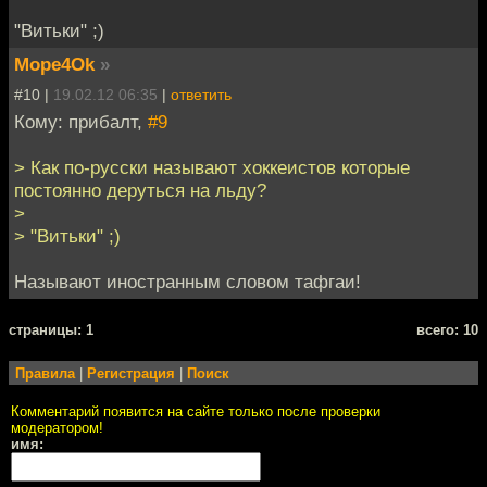
"Витьки" ;)
Mope4Ok
»
#10 |
19.02.12 06:35
|
ответить
Кому: прибалт,
#9
> Как по-русски называют хоккеистов которые
постоянно деруться на льду?
>
> "Витьки" ;)
Называют иностранным словом тафгаи!
cтраницы: 1
всего: 10
Правила
|
Регистрация
|
Поиск
Комментарий появится на сайте только после проверки
модератором!
имя: