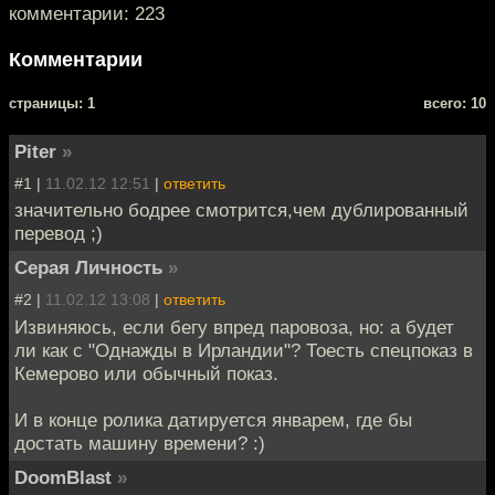
комментарии: 223
Комментарии
cтраницы: 1
всего: 10
Piter
»
#1 |
11.02.12 12:51
|
ответить
значительно бодрее смотрится,чем дублированный
перевод ;)
Серая Личность
»
#2 |
11.02.12 13:08
|
ответить
Извиняюсь, если бегу впред паровоза, но: а будет
ли как с "Однажды в Ирландии"? Тоесть спецпоказ в
Кемерово или обычный показ.
И в конце ролика датируется январем, где бы
достать машину времени? :)
DoomBlast
»