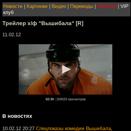
Новости
|
Картинки
|
Видео
|
Переводы
|
Магазин
|
VIP
клуб
Трейлер х/ф "Вышибала" [R]
11.02.12
02:30
|
200029 просмотров
В новостях
10.02.12 20:27
Спецпоказы комедии Вышибала
,