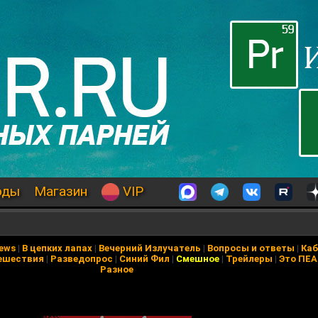
оды
Магазин
VIP
News
|
В цепких лапах
|
Вечерний Излучатель
|
Вопросы и ответы
|
Каб
ешествия
|
Разведопрос
|
Синий Фил
|
Смешное
|
Трейлеры
|
Это ПЕ
Разное