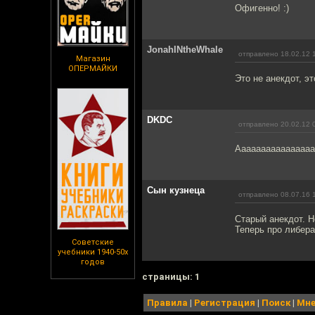
Офигенно! :)
JonahINtheWhale
отправлено 18.02.12 
Магазин
ОПЕРМАЙКИ
Это не анекдот, эт
DKDC
отправлено 20.02.12 
Ааааааааааааааааа
Сын кузнеца
отправлено 08.07.16 
Старый анекдот. 
Теперь про либера
Советские
учебники 1940-50х
годов
cтраницы: 1
Правила
|
Регистрация
|
Поиск
|
Мне