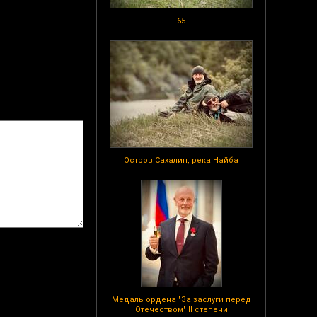
65
Остров Сахалин, река Найба
Медаль ордена "За заслуги перед
Отечеством" II степени