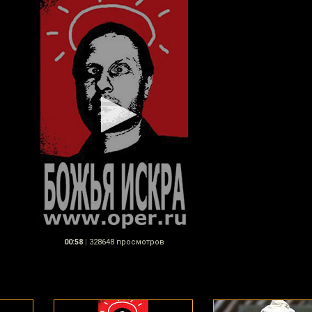
00:58
|
328648 просмотров