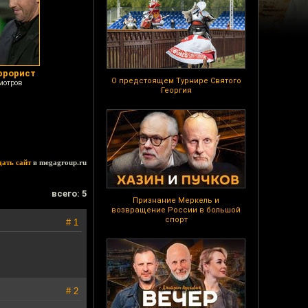
ррорист
О предстоящем Турнире Святого
мотров
Георгия
дать сайт
в megagroup.ru
всего: 5
Признание Меркель и
возвращение России в большой
спорт
# 1
# 2