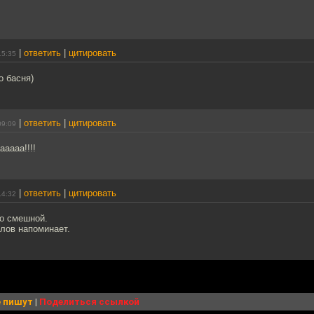
|
ответить
|
цитировать
15:35
о басня)
|
ответить
|
цитировать
09:09
аааа!!!!
|
ответить
|
цитировать
14:32
Но смешной.
лов напоминает.
 пишут
|
Поделиться ссылкой