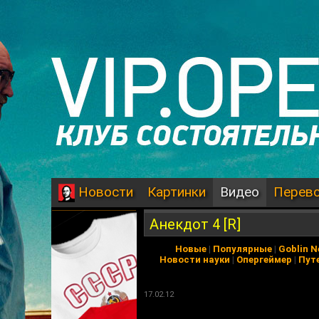
Картинки
Видео
Перев
Новости
Анекдот 4 [R]
Новые
|
Популярные
|
Goblin 
Новости науки
|
Опергеймер
|
Пут
17.02.12