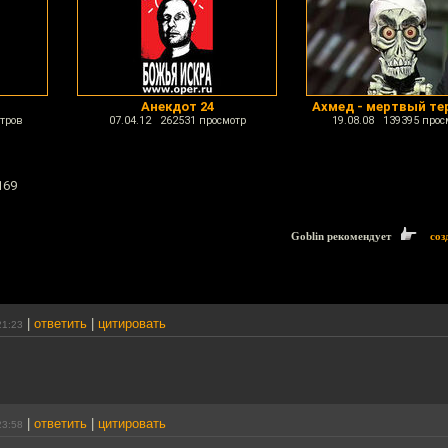
Анекдот 24
Ахмед - мертвый те
тров
07.04.12 262531 просмотр
19.08.08 139395 прос
169
Goblin рекомендует
соз
|
ответить
|
цитировать
21:23
|
ответить
|
цитировать
23:58