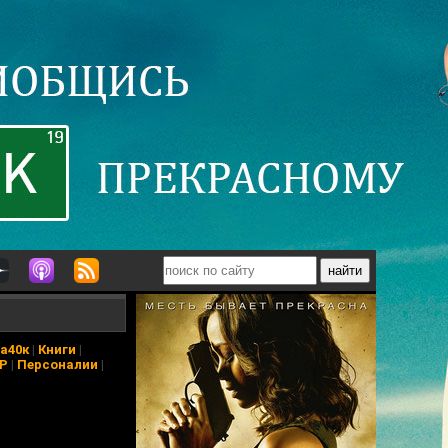
а40к
|
Книги
|
АР
|
Персоналии
|