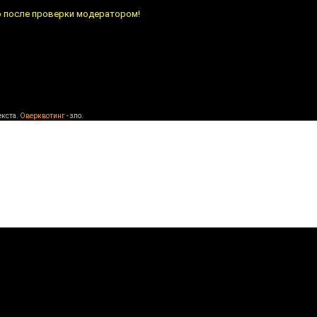
о после проверки модератором!
екста.
Оверквотинг
- зло.