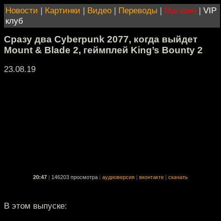
Новости
|
Картинки
|
Видео
|
Переводы
|
Магазин
|
VIP
клуб
Сразу два Cyberpunk 2077, когда выйдет
Mount & Blade 2, геймплей King’s Bounty 2
23.08.19
20:47
|
146203 просмотра
|
аудиоверсия
|
вконтакте
|
скачать
В этом выпуске: