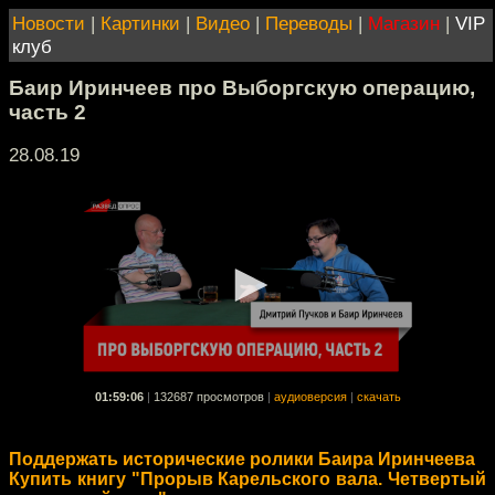
Новости
|
Картинки
|
Видео
|
Переводы
|
Магазин
|
VIP
клуб
Баир Иринчеев про Выборгскую операцию,
часть 2
28.08.19
01:59:06
|
132687 просмотров
|
аудиоверсия
|
скачать
Поддержать исторические ролики Баира Иринчеева
Купить книгу "Прорыв Карельского вала. Четвертый